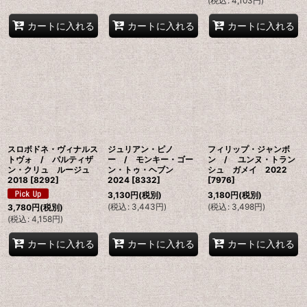
(
税込
:
4,103
円
)
カートに入れる
カートに入れる
カートに入れる
スロボドネ・ヴィナルス
ジュリアン・ピノ
フィリップ・ジャンボ
トヴォ / パルティザ
ー / モンキー・ゴー
ン / ユンヌ・トラン
ン・クリュ ルージュ
ン・トゥ・ヘブン
シュ ガメイ 2022
2018
[
8292
]
2024
[
8332
]
[
7976
]
3,130
円
(税別)
3,180
円
(税別)
(
税込
:
3,443
円
)
(
税込
:
3,498
円
)
3,780
円
(税別)
(
税込
:
4,158
円
)
カートに入れる
カートに入れる
カートに入れる