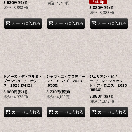
3,530
円
(税別)
(
税込
:
4,213
円
)
(
税込
:
3,883
円
)
3,080
円
(税別)
(
税込
:
3,388
円
)
カートに入れる
カートに入れる
カートに入れる
ドメーヌ・デ・マルヌ・
シャウ・エ・プロディー
ジュリアン・ピノ
ブランシュ / ゼウ
ジュ / バズ 2023
ー / レ・シュセッ
ス 2023
[
7412
]
[
6560
]
ト・ア・ロニス 2023
[
8566
]
3,980
円
(税別)
3,730
円
(税別)
3,980
円
(税別)
(
税込
:
4,378
円
)
(
税込
:
4,103
円
)
(
税込
:
4,378
円
)
カートに入れる
カートに入れる
カートに入れる