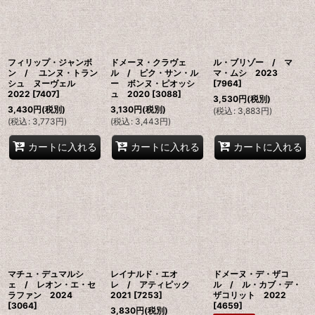
フィリップ・ジャンボ
ドメーヌ・クラヴェ
ル・ブリゾー / マ
ン / ユンヌ・トラン
ル / ピク・サン・ル
マ・ムシ 2023
シュ ヌーヴェル
ー ボンヌ・ピオッシ
[
7964
]
2022
[
7407
]
ュ 2020
[
3088
]
3,530
円
(税別)
3,430
円
(税別)
3,130
円
(税別)
(
税込
:
3,883
円
)
(
税込
:
3,773
円
)
(
税込
:
3,443
円
)
カートに入れる
カートに入れる
カートに入れる
マチュ・デュマルシ
レイナルド・エオ
ドメーヌ・デ・ザコ
ェ / レオン・エ・セ
レ / アティピック
ル / ル・カブ・デ・
ラファン 2024
2021
[
7253
]
ザコリット 2022
[
3064
]
[
4659
]
3,830
円
(税別)