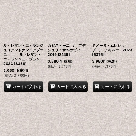
ル・レザン・エ・ランジ
カピストーニ / ブデ
ドメーヌ・ムレシッ
ュ（アントナン・アゾー
シュリ・サペラヴィ
プ / アキルー 2023
ニ） / ル・レザン・
2019
[
8149
]
[
6375
]
エ・ランジュ ブラン
3,380
円
(税別)
3,980
円
(税別)
2023
[
3338
]
(
税込
:
3,718
円
)
(
税込
:
4,378
円
)
3,080
円
(税別)
(
税込
:
3,388
円
)
カートに入れる
カートに入れる
カートに入れる