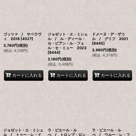
ゴッツァ / サペラヴ
ジョゼット・エ・ミシェ
ドメーヌ・デ・ザコ
ィ 2018
[
4527
]
ル / ル・ディール・
ル / グリフ 2021
セ・ビアン・ル・フェ
[
8445
]
3,780
円
(税別)
ル・セ・ミュー 2023
3,980
円
(税別)
(
税込
:
4,158
円
)
[
8444
]
(
税込
:
4,378
円
)
3,180
円
(税別)
(
税込
:
3,498
円
)
カートに入れる
カートに入れる
カートに入れる
ジョゼット・エ・ミシェ
ラ・ピエール・ル
ラ・ピエール・ル
ル / トゥー・レ・ド
べ / トロンプ・ロン
べ / ウルー・レ・フ