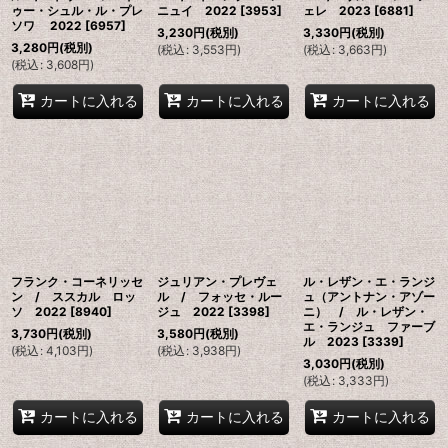
ゥー・シュル・ル・プレ
ニュイ 2022
[
3953
]
ェレ 2023
[
6881
]
ソワ 2022
[
6957
]
3,230
円
(税別)
3,330
円
(税別)
3,280
円
(税別)
(
税込
:
3,553
円
)
(
税込
:
3,663
円
)
(
税込
:
3,608
円
)
カートに入れる
カートに入れる
カートに入れる
フランク・コーネリッセ
ジュリアン・プレヴェ
ル・レザン・エ・ランジ
ン / ススカル ロッ
ル / フォッセ・ルー
ュ（アントナン・アゾー
ソ 2022
[
8940
]
ジュ 2022
[
3398
]
ニ） / ル・レザン・
エ・ランジュ ファーブ
3,730
円
(税別)
3,580
円
(税別)
ル 2023
[
3339
]
(
税込
:
4,103
円
)
(
税込
:
3,938
円
)
3,030
円
(税別)
(
税込
:
3,333
円
)
カートに入れる
カートに入れる
カートに入れる