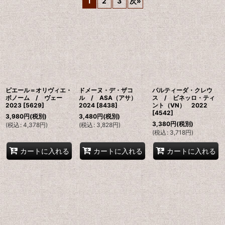
1
2
3
次
»
並び順
:
絞り込む
ピエール＝オリヴィエ・
ドメーヌ・デ・ザコ
パルティーダ・クレウ
ボノーム / ヴェー
ル / ASA（アサ）
ス / ビネッロ・ティ
2023
[
5629
]
2024
[
8438
]
ント（VN） 2022
[
4542
]
3,980
円
(税別)
3,480
円
(税別)
3,380
円
(税別)
(
税込
:
4,378
円
)
(
税込
:
3,828
円
)
(
税込
:
3,718
円
)
カートに入れる
カートに入れる
カートに入れる