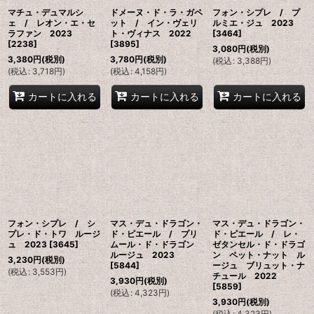
マチュ・デュマルシ
ドメーヌ・ド・ラ・ガペ
フォン・シプレ / プ
ェ / レオン・エ・セ
ット / イン・ヴェリ
ルミエ・ジュ 2023
ラファン 2023
ト・ヴィナス 2022
[
3464
]
[
2238
]
[
3895
]
3,080
円
(税別)
3,380
円
(税別)
3,780
円
(税別)
(
税込
:
3,388
円
)
(
税込
:
3,718
円
)
(
税込
:
4,158
円
)
カートに入れる
カートに入れる
カートに入れる
フォン・シプレ / シ
マス・デュ・ドラゴン・
マス・デュ・ドラゴン・
プレ・ド・トワ ルージ
ド・ピエール / プリ
ド・ピエール / レ・
ュ 2023
[
3645
]
ムール・ド・ドラゴン
ゼタンセル・ド・ドラゴ
ルージュ 2023
ン ペット・ナット ル
3,230
円
(税別)
[
5844
]
ージュ ブリュット・ナ
(
税込
:
3,553
円
)
チュール 2022
3,930
円
(税別)
[
5859
]
(
税込
:
4,323
円
)
3,930
円
(税別)
(
税込
:
4,323
円
)