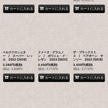
カートに入れる
カートに入れる
カートに入れる
ベルククロシュタ
ドメーヌ・グラムノ
ザ・ブラックスミ
ー / スーパー・レッ
ン / ポワニェ・ド・
ス / ベアボーン サ
カ 2022
[
2618
]
レザン 2023
[
5831
]
ンソー 2022
[
5818
]
3,280
円
(税別)
3,430
円
(税別)
3,430
円
(税別)
(
税込
:
3,608
円
)
(
税込
:
3,773
円
)
(
税込
:
3,773
円
)
カートに入れる
カートに入れる
カートに入れる