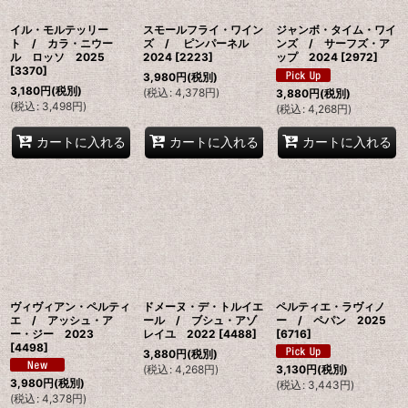
イル・モルテッリー
スモールフライ・ワイン
ジャンボ・タイム・ワイ
ト / カラ・ニウー
ズ / ピンパーネル
ンズ / サーフズ・ア
ル ロッソ 2025
2024
[
2223
]
ップ 2024
[
2972
]
[
3370
]
3,980
円
(税別)
3,180
円
(税別)
(
税込
:
4,378
円
)
3,880
円
(税別)
(
税込
:
3,498
円
)
(
税込
:
4,268
円
)
カートに入れる
カートに入れる
カートに入れる
ヴィヴィアン・ペルティ
ドメーヌ・デ・トルイエ
ペルティエ・ラヴィノ
エ / アッシュ・ア
ール / ブシュ・アゾ
ー / ペパン 2025
ー・ジー 2023
レイユ 2022
[
4488
]
[
6716
]
[
4498
]
3,880
円
(税別)
(
税込
:
4,268
円
)
3,130
円
(税別)
3,980
円
(税別)
(
税込
:
3,443
円
)
(
税込
:
4,378
円
)