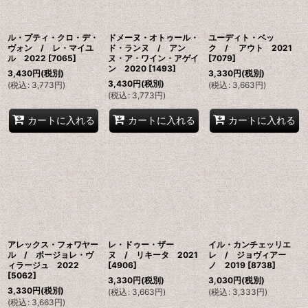
ル・プティ・クロ・デ・
ドメーヌ・オトゥール・
ユーディト・ベッ
ヴォン / レ・マイユ
ド・ランヌ / アン
ク / アウト 2021
ル 2022
[
7065
]
ヌ・ア・ワイン・アゲイ
[
7079
]
ン 2020
[
1493
]
3,430
円
(税別)
3,330
円
(税別)
3,430
円
(税別)
(
税込
:
3,773
円
)
(
税込
:
3,663
円
)
(
税込
:
3,773
円
)
カートに入れる
カートに入れる
カートに入れる
アレックス・フォワヤー
レ・ドゥー・ザー
イル・カンチェッリエ
ル / ボージョレ・ヴ
ヌ / リキータ 2021
レ / ジョヴィアー
ィラージュ 2022
[
4906
]
ノ 2019
[
8738
]
[
5062
]
3,330
円
(税別)
3,030
円
(税別)
3,330
円
(税別)
(
税込
:
3,663
円
)
(
税込
:
3,333
円
)
(
税込
:
3,663
円
)