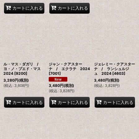
カートに入れる
カートに入れる
ル・マス・ダガリ /
ジャン・クアスター
ジェレミー・クアスター
ヨ・ノ・プエド・マス
ナ / エクラテ 2024
ナ / ランシュルジ
2024
[
9200
]
[
7001
]
ュ 2024
[
4603
]
3,280
円
(税別)
3,480
円
(税別)
(
税込
:
3,608
円
)
(
税込
:
3,828
円
)
3,480
円
(税別)
(
税込
:
3,828
円
)
カートに入れる
カートに入れる
カートに入れる