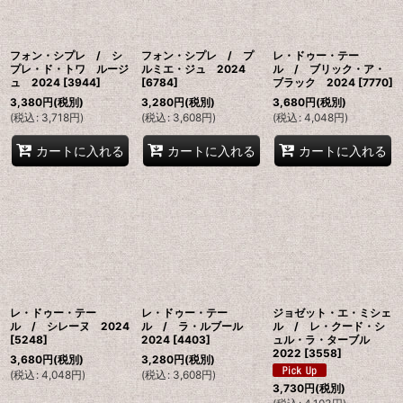
フォン・シプレ / シ
フォン・シプレ / プ
レ・ドゥー・テー
プレ・ド・トワ ルージ
ルミエ・ジュ 2024
ル / ブリック・ア・
ュ 2024
[
3944
]
[
6784
]
ブラック 2024
[
7770
]
3,380
円
(税別)
3,280
円
(税別)
3,680
円
(税別)
(
税込
:
3,718
円
)
(
税込
:
3,608
円
)
(
税込
:
4,048
円
)
カートに入れる
カートに入れる
カートに入れる
レ・ドゥー・テー
レ・ドゥー・テー
ジョゼット・エ・ミシェ
ル / シレーヌ 2024
ル / ラ・ルブール
ル / レ・クード・シ
[
5248
]
2024
[
4403
]
ュル・ラ・ターブル
2022
[
3558
]
3,680
円
(税別)
3,280
円
(税別)
(
税込
:
4,048
円
)
(
税込
:
3,608
円
)
3,730
円
(税別)