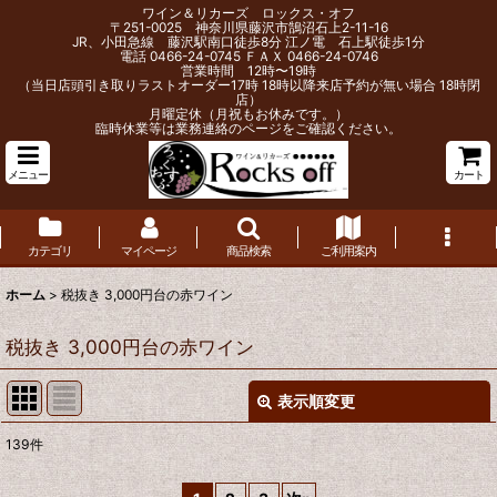
ワイン＆リカーズ ロックス・オフ
〒251-0025 神奈川県藤沢市鵠沼石上2-11-16
JR、小田急線 藤沢駅南口徒歩8分 江ノ電 石上駅徒歩1分
電話 0466-24-0745 ＦＡＸ 0466-24-0746
営業時間 12時〜19時
（当日店頭引き取りラストオーダー17時 18時以降来店予約が無い場合 18時閉
店）
月曜定休（月祝もお休みです。）
臨時休業等は業務連絡のページをご確認ください。
メニュー
カート
カテゴリ
マイページ
商品検索
ご利用案内
ホーム
>
税抜き 3,000円台の赤ワイン
税抜き 3,000円台の赤ワイン
表示順変更
閉じる
139
件
表示数
: