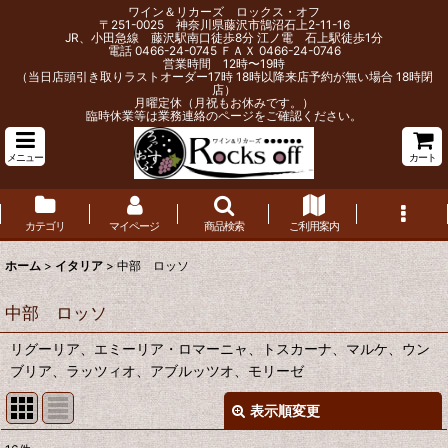
ワイン＆リカーズ ロックス・オフ
〒251-0025 神奈川県藤沢市鵠沼石上2-11-16
JR、小田急線 藤沢駅南口徒歩8分 江ノ電 石上駅徒歩1分
電話 0466-24-0745 ＦＡＸ 0466-24-0746
営業時間 12時〜19時
（当日店頭引き取りラストオーダー17時 18時以降来店予約が無い場合 18時閉
店）
月曜定休（月祝もお休みです。）
臨時休業等は業務連絡のページをご確認ください。
メニュー
カート
カテゴリ
マイページ
商品検索
ご利用案内
ホーム
>
イタリア
>
中部 ロッソ
中部 ロッソ
リグーリア、エミーリア・ロマーニャ、トスカーナ、マルケ、ウン
ブリア、ラッツィオ、アブルッツオ、モリーゼ
表示順変更
閉じる