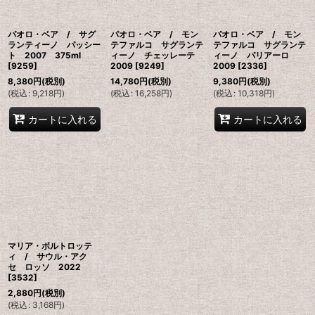
パオロ・ベア / サグ
パオロ・ベア / モン
パオロ・ベア / モン
ランティーノ パッシー
テファルコ サグランテ
テファルコ サグランテ
ト 2007 375ml
ィーノ チェッレーテ
ィーノ パリアーロ
[
9259
]
2009
[
9249
]
2009
[
2336
]
8,380
円
(税別)
14,780
円
(税別)
9,380
円
(税別)
(
税込
:
9,218
円
)
(
税込
:
16,258
円
)
(
税込
:
10,318
円
)
カートに入れる
カートに入れる
マリア・ボルトロッテ
ィ / サウル・アク
セ ロッソ 2022
[
3532
]
2,880
円
(税別)
(
税込
:
3,168
円
)