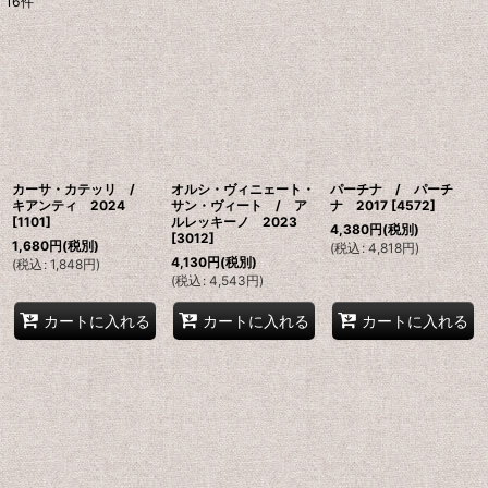
16
件
表示数
:
並び順
:
絞り込む
カーサ・カテッリ /
オルシ・ヴィニェート・
パーチナ / パーチ
キアンティ 2024
サン・ヴィート / ア
ナ 2017
[
4572
]
[
1101
]
ルレッキーノ 2023
4,380
円
(税別)
[
3012
]
1,680
円
(税別)
(
税込
:
4,818
円
)
4,130
円
(税別)
(
税込
:
1,848
円
)
(
税込
:
4,543
円
)
カートに入れる
カートに入れる
カートに入れる