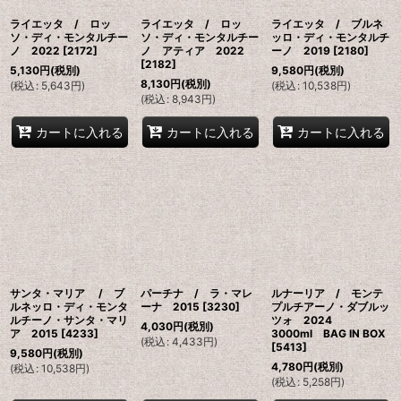
ライエッタ / ロッ
ライエッタ / ロッ
ライエッタ / ブルネ
ソ・ディ・モンタルチー
ソ・ディ・モンタルチー
ッロ・ディ・モンタルチ
ノ 2022
[
2172
]
ノ アティア 2022
ーノ 2019
[
2180
]
[
2182
]
5,130
円
(税別)
9,580
円
(税別)
8,130
円
(税別)
(
税込
:
5,643
円
)
(
税込
:
10,538
円
)
(
税込
:
8,943
円
)
カートに入れる
カートに入れる
カートに入れる
サンタ・マリア / ブ
パーチナ / ラ・マレ
ルナーリア / モンテ
ルネッロ・ディ・モンタ
ーナ 2015
[
3230
]
プルチアーノ・ダブルッ
ルチーノ・サンタ・マリ
ツォ 2024
4,030
円
(税別)
ア 2015
[
4233
]
3000ml BAG IN BOX
(
税込
:
4,433
円
)
[
5413
]
9,580
円
(税別)
4,780
円
(税別)
(
税込
:
10,538
円
)
(
税込
:
5,258
円
)