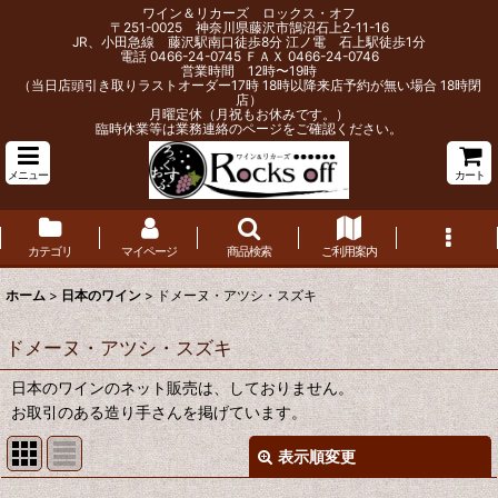
ワイン＆リカーズ ロックス・オフ
〒251-0025 神奈川県藤沢市鵠沼石上2-11-16
JR、小田急線 藤沢駅南口徒歩8分 江ノ電 石上駅徒歩1分
電話 0466-24-0745 ＦＡＸ 0466-24-0746
営業時間 12時〜19時
（当日店頭引き取りラストオーダー17時 18時以降来店予約が無い場合 18時閉
店）
月曜定休（月祝もお休みです。）
臨時休業等は業務連絡のページをご確認ください。
メニュー
カート
カテゴリ
マイページ
商品検索
ご利用案内
ホーム
>
日本のワイン
>
ドメーヌ・アツシ・スズキ
ドメーヌ・アツシ・スズキ
日本のワインのネット販売は、しておりません。
お取引のある造り手さんを掲げています。
表示順変更
閉じる