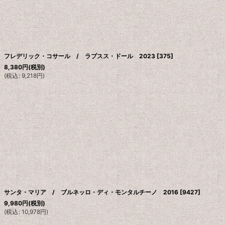
絞り込む
フレデリック・コサール / ラプスス・ドール 2023
[
375
]
8,380
円
(税別)
(
税込
:
9,218
円
)
サンタ・マリア / ブルネッロ・ディ・モンタルチーノ 2016
[
9427
]
9,980
円
(税別)
(
税込
:
10,978
円
)