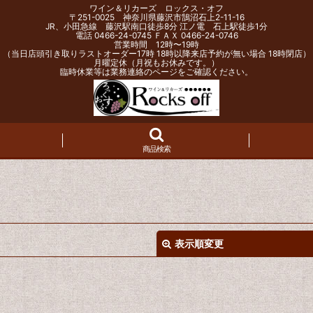
ワイン＆リカーズ ロックス・オフ
〒251-0025 神奈川県藤沢市鵠沼石上2-11-16
JR、小田急線 藤沢駅南口徒歩8分 江ノ電 石上駅徒歩1分
電話 0466-24-0745 ＦＡＸ 0466-24-0746
営業時間 12時〜19時
（当日店頭引き取りラストオーダー17時 18時以降来店予約が無い場合 18時閉店）
月曜定休（月祝もお休みです。）
臨時休業等は業務連絡のページをご確認ください。
商品検索
表示順変更