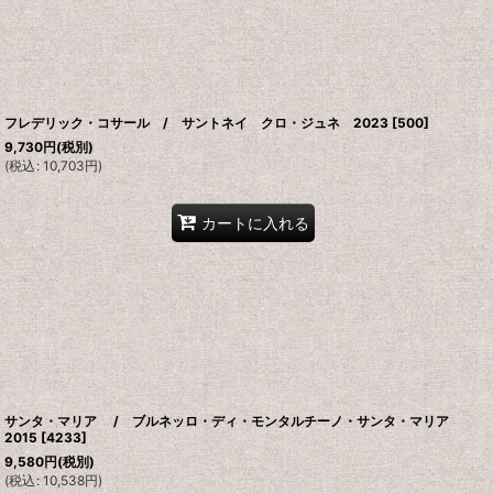
フレデリック・コサール / サントネイ クロ・ジュネ 2023
[
500
]
9,730
円
(税別)
(
税込
:
10,703
円
)
カートに入れる
サンタ・マリア / ブルネッロ・ディ・モンタルチーノ・サンタ・マリア
2015
[
4233
]
9,580
円
(税別)
(
税込
:
10,538
円
)