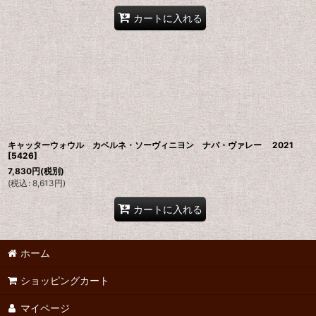
カートに入れる
キャッターウォウル カベルネ・ソーヴィニヨン ナパ・ヴァレー 2021
[
5426
]
7,830
円
(税別)
(
税込
:
8,613
円
)
カートに入れる
ホーム
ショッピングカート
マイページ