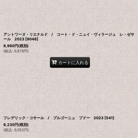
並び順
:
アントワーヌ・リエナルド / コート・ド・ニュイ・ヴィラージュ レ・ゼサ
ール 2023
[
9048
]
8,980
円
(税別)
(
税込
:
9,878
円
)
カートに入れる
フレデリック・コサール / ブルゴーニュ ブドー 2023
[
541
]
8,230
円
(税別)
(
税込
:
9,053
円
)