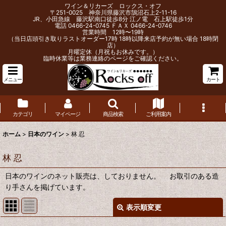
ワイン＆リカーズ ロックス・オフ
〒251-0025 神奈川県藤沢市鵠沼石上2-11-16
JR、小田急線 藤沢駅南口徒歩8分 江ノ電 石上駅徒歩1分
電話 0466-24-0745 ＦＡＸ 0466-24-0746
営業時間 12時〜19時
（当日店頭引き取りラストオーダー17時 18時以降来店予約が無い場合 18時閉
店）
月曜定休（月祝もお休みです。）
臨時休業等は業務連絡のページをご確認ください。
メニュー
カート
カテゴリ
マイページ
商品検索
ご利用案内
ホーム
>
日本のワイン
>
林 忍
林 忍
日本のワインのネット販売は、しておりません。 お取引のある造
り手さんを掲げています。
表示順変更
閉じる