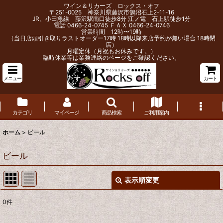
ワイン＆リカーズ ロックス・オフ
〒251-0025 神奈川県藤沢市鵠沼石上2-11-16
JR、小田急線 藤沢駅南口徒歩8分 江ノ電 石上駅徒歩1分
電話 0466-24-0745 ＦＡＸ 0466-24-0746
営業時間 12時〜19時
（当日店頭引き取りラストオーダー17時 18時以降来店予約が無い場合 18時閉
店）
月曜定休（月祝もお休みです。）
臨時休業等は業務連絡のページをご確認ください。
メニュー
カート
カテゴリ
マイページ
商品検索
ご利用案内
ホーム
>
ビール
ビール
表示順変更
閉じる
0
件
表示数
: