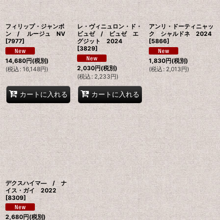
フィリップ・ジャンボ
レ・ヴィニュロン・ド・
アンリ・ドーティニャッ
ン / ルージュ NV
ビュゼ / ビュゼ エ
ク シャルドネ 2024
[
7977
]
グジット 2024
[
5866
]
[
3829
]
14,680
円
(税別)
1,830
円
(税別)
2,030
円
(税別)
(
税込
:
16,148
円
)
(
税込
:
2,013
円
)
(
税込
:
2,233
円
)
カートに入れる
カートに入れる
デクスハイマ― / ナ
イス・ガイ 2022
[
8309
]
2,680
円
(税別)