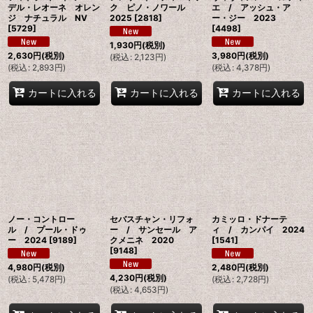
デル・レオーネ オレン
ク ピノ・ノワール
エ / アッシュ・ア
ジ ナチュラル NV
2025
[
2818
]
ー・ジー 2023
[
5729
]
[
4498
]
1,930
円
(税別)
2,630
円
(税別)
3,980
円
(税別)
(
税込
:
2,123
円
)
(
税込
:
2,893
円
)
(
税込
:
4,378
円
)
カートに入れる
カートに入れる
カートに入れる
ノー・コントロー
セバスチャン・リフォ
カミッロ・ドナーテ
ル / プール・ドゥ
ー / サンセール ア
ィ / カンパイ 2024
ー 2024
[
9189
]
クメニネ 2020
[
1541
]
[
9148
]
4,980
円
(税別)
2,480
円
(税別)
4,230
円
(税別)
(
税込
:
5,478
円
)
(
税込
:
2,728
円
)
(
税込
:
4,653
円
)