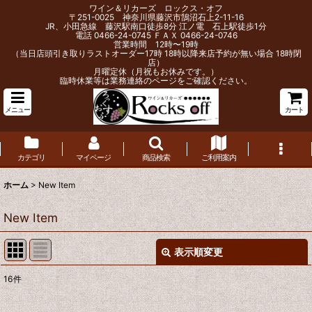
ワイン＆リカーズ ロックス・オフ
〒251-0025 神奈川県藤沢市鵠沼石上2-11-16
JR、小田急線 藤沢駅南口徒歩8分 江ノ電 石上駅徒歩1分
電話 0466-24-0745 ＦＡＸ 0466-24-0746
営業時間 12時〜19時
（当日店頭引き取りラストオーダー17時 18時以降来店予約が無い場合 18時閉
店）
月曜定休（月祝もお休みです。）
臨時休業等は業務連絡のページをご確認ください。
メニュー
カート
カテゴリ
マイページ
商品検索
ご利用案内
ホーム
>
New Item
New Item
表示順変更
閉じる
16
件
表示数
: