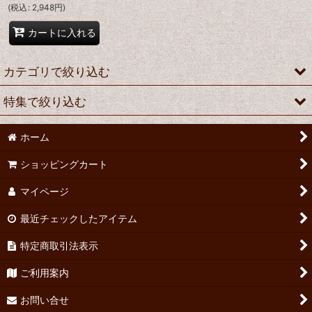
(
税込
:
2,948
円
)
カートに入れる
カテゴリで絞り込む
特集で絞り込む
ブルゴーニュ
ホーム
ロワール
新入荷ワイン コーナー
ショッピングカート
シャンパーニュ
ナチュラルチーズ
マイページ
ボルドー
松原ミート シャルキュトリー
最近チェックしたアイテム
アルザス
税抜き 2,500円以下の白ワイン
特定商取引法表示
ローヌ
税抜き 3,000円以下の白ワイン
ご利用案内
南仏
税抜き 3,000円台の白ワイン
お問い合せ