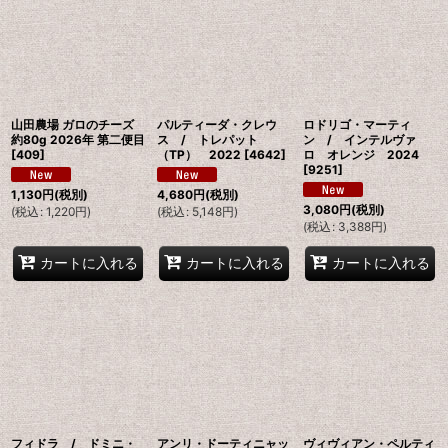
並び順
:
絞り込む
山田農場 ガロのチーズ
パルティーダ・クレウ
ロドリゴ・マーティ
約80g 2026年 第二便目
ス / トレパット
ン / インテルヴァ
[
409
]
（TP） 2022
[
4642
]
ロ オレンジ 2024
[
9251
]
1,130
円
(税別)
4,680
円
(税別)
3,080
円
(税別)
(
税込
:
1,220
円
)
(
税込
:
5,148
円
)
(
税込
:
3,388
円
)
カートに入れる
カートに入れる
カートに入れる
フィドラ / ドミニ・
アンリ・ドーティニャッ
ヴィヴィアン・ペルティ