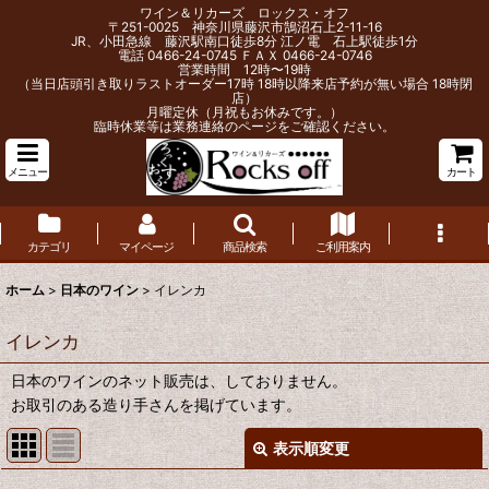
ワイン＆リカーズ ロックス・オフ
〒251-0025 神奈川県藤沢市鵠沼石上2-11-16
JR、小田急線 藤沢駅南口徒歩8分 江ノ電 石上駅徒歩1分
電話 0466-24-0745 ＦＡＸ 0466-24-0746
営業時間 12時〜19時
（当日店頭引き取りラストオーダー17時 18時以降来店予約が無い場合 18時閉
店）
月曜定休（月祝もお休みです。）
臨時休業等は業務連絡のページをご確認ください。
メニュー
カート
カテゴリ
マイページ
商品検索
ご利用案内
ホーム
>
日本のワイン
>
イレンカ
イレンカ
日本のワインのネット販売は、しておりません。
お取引のある造り手さんを掲げています。
表示順変更
閉じる