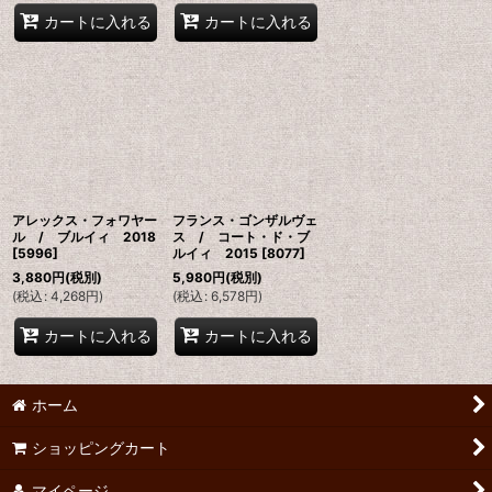
カートに入れる
カートに入れる
アレックス・フォワヤー
フランス・ゴンザルヴェ
ル / ブルイィ 2018
ス / コート・ド・ブ
[
5996
]
ルイィ 2015
[
8077
]
3,880
円
(税別)
5,980
円
(税別)
(
税込
:
4,268
円
)
(
税込
:
6,578
円
)
カートに入れる
カートに入れる
ホーム
ショッピングカート
マイページ