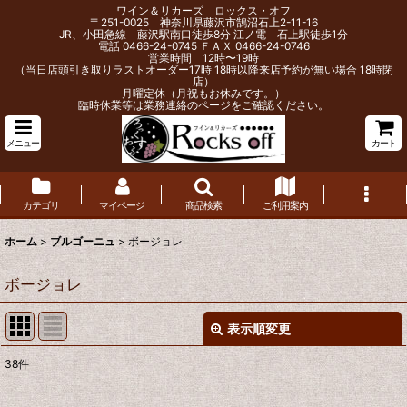
ワイン＆リカーズ ロックス・オフ
〒251-0025 神奈川県藤沢市鵠沼石上2-11-16
JR、小田急線 藤沢駅南口徒歩8分 江ノ電 石上駅徒歩1分
電話 0466-24-0745 ＦＡＸ 0466-24-0746
営業時間 12時〜19時
（当日店頭引き取りラストオーダー17時 18時以降来店予約が無い場合 18時閉
店）
月曜定休（月祝もお休みです。）
臨時休業等は業務連絡のページをご確認ください。
メニュー
カート
カテゴリ
マイページ
商品検索
ご利用案内
ホーム
>
ブルゴーニュ
>
ボージョレ
ボージョレ
表示順変更
閉じる
38
件
表示数
: