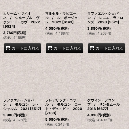
カリーム・ヴィオ
マルセル・ラピエー
ラファエル・ショパ
ネ / シルーブル ヴ
ル / ル ボージョ
ン / レニエ ラ・ロ
ァン・ド・カヴ 2022
レ 2022
[
6143
]
ンズ 2020
[
5521
]
[
9524
]
4,080
円
(税別)
3,880
円
(税別)
3,780
円
(税別)
(
税込
:
4,488
円
)
(
税込
:
4,268
円
)
(
税込
:
4,158
円
)
カートに入れる
カートに入れる
カートに入れる
ラファエル・ショパ
フレデリック・コサー
ケヴィン・デコン
ン / モルゴン レ・
ル / モルゴン コー
ブ / サンタムール
シャルム 2021
[
5517
]
ト・デュ・ピィ 2020
2018
[
6677
]
[
7163
]
3,980
円
(税別)
4,030
円
(税別)
5,680
円
(税別)
(
税込
:
4,378
円
)
(
税込
:
4,433
円
)
(
税込
:
6,248
円
)