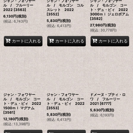
ジャン・フォワヤー
ジャン・フォワヤー
ジャン・フォワヤー
ル / フルーリー
ル / モルゴン コル
ル / モルゴン コー
2022
[
3563
]
スレット 2022
ト・デュ・ピィ 2022
[
3552
]
3000ｍｌ ジェロボアム
6,130
円
(税別)
[
3582
]
5,830
円
(税別)
(
税込
:
6,743
円
)
27,980
円
(税別)
(
税込
:
6,413
円
)
(
税込
:
30,778
円
)
カートに入れる
カートに入れる
カートに入れる
ジャン・フォワヤー
ジャン・フォワヤー
ドメーヌ・プティ・ロ
ル / モルゴン コー
ル / モルゴン コー
ワ / フルーリー
ト・デュ・ピィ 2022
ト・デュ・ピィ 2022
2021
[
6777
]
1500ｍｌ マグナム
[
3553
]
5,630
円
(税別)
[
3561
]
5,830
円
(税別)
(
税込
:
6,193
円
)
12,180
円
(税別)
(
税込
:
6,413
円
)
(
税込
:
13,398
円
)