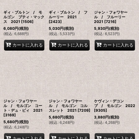
ギィ・ブルトン / モ
ギィ・ブルトン / フ
ジャン・フォワヤー
ルゴン プティ・マック
ルーリー 2021
ル / フルーリー
ス 2021
[
1506
]
[
2423
]
2021
[
7216
]
6,080
円
(税別)
5,030
円
(税別)
5,930
円
(税別)
(
税込
:
6,688
円
)
(
税込
:
5,533
円
)
(
税込
:
6,523
円
)
カートに入れる
カートに入れる
カートに入れる
ジャン・フォワヤー
ジャン・フォワヤー
ケヴィン・デコン
ル / モルゴン コー
ル / モルゴン コル
ブ / モルゴン 2022
ト・デュ・ピィ 2021
スレット 2021
[
7209
]
[
9305
]
[
3169
]
5,680
円
(税別)
3,880
円
(税別)
5,680
円
(税別)
(
税込
:
6,248
円
)
(
税込
:
4,268
円
)
(
税込
:
6,248
円
)
カートに入れる
カートに入れる
カートに入れる