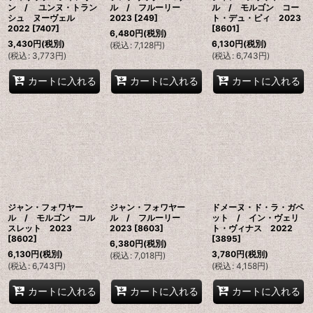
ン / ユンヌ・トラン
ル / フルーリー
ル / モルゴン コー
シュ ヌーヴェル
2023
[
249
]
ト・デュ・ピィ 2023
2022
[
7407
]
[
8601
]
6,480
円
(税別)
3,430
円
(税別)
6,130
円
(税別)
(
税込
:
7,128
円
)
(
税込
:
3,773
円
)
(
税込
:
6,743
円
)
カートに入れる
カートに入れる
カートに入れる
ジャン・フォワヤー
ジャン・フォワヤー
ドメーヌ・ド・ラ・ガペ
ル / モルゴン コル
ル / フルーリー
ット / イン・ヴェリ
スレット 2023
2023
[
8603
]
ト・ヴィナス 2022
[
8602
]
[
3895
]
6,380
円
(税別)
6,130
円
(税別)
3,780
円
(税別)
(
税込
:
7,018
円
)
(
税込
:
6,743
円
)
(
税込
:
4,158
円
)
カートに入れる
カートに入れる
カートに入れる