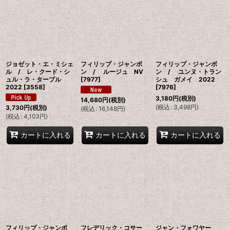
並び順
:
絞り込む
ジョゼット・エ・ミシェ
フィリップ・ジャンボ
フィリップ・ジャンボ
ル / レ・クード・シ
ン / ルージュ NV
ン / ユンヌ・トラン
ュル・ラ・ターブル
[
7977
]
シュ ガメイ 2022
2022
[
3558
]
[
7976
]
3,180
円
(税別)
14,680
円
(税別)
(
税込
:
3,498
円
)
3,730
円
(税別)
(
税込
:
16,148
円
)
(
税込
:
4,103
円
)
カートに入れる
カートに入れる
カートに入れる
フィリップ・ジャンボ
フレデリック・コサー
ジャン・フォワヤー