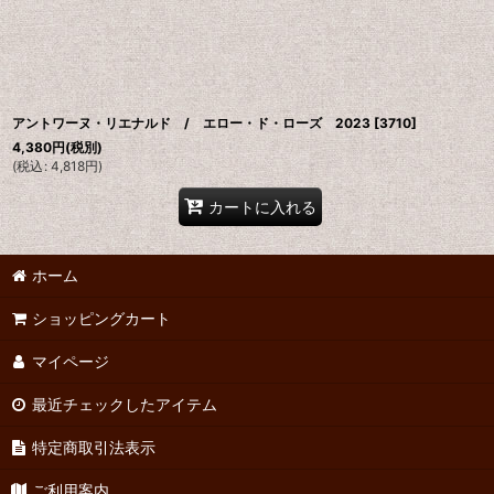
並び順
:
アントワーヌ・リエナルド / エロー・ド・ローズ 2023
[
3710
]
4,380
円
(税別)
(
税込
:
4,818
円
)
カートに入れる
ホーム
ショッピングカート
マイページ
最近チェックしたアイテム
特定商取引法表示
ご利用案内