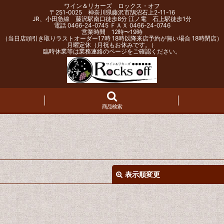
ワイン＆リカーズ ロックス・オフ
〒251-0025 神奈川県藤沢市鵠沼石上2-11-16
JR、小田急線 藤沢駅南口徒歩8分 江ノ電 石上駅徒歩1分
電話 0466-24-0745 ＦＡＸ 0466-24-0746
営業時間 12時〜19時
（当日店頭引き取りラストオーダー17時 18時以降来店予約が無い場合 18時閉店）
月曜定休（月祝もお休みです。）
臨時休業等は業務連絡のページをご確認ください。
商品検索
表示順変更