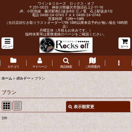
ワイン＆リカーズ ロックス・オフ
〒251-0025 神奈川県藤沢市鵠沼石上2-11-16
JR、小田急線 藤沢駅南口徒歩8分 江ノ電 石上駅徒歩1分
電話 0466-24-0745 ＦＡＸ 0466-24-0746
営業時間 12時〜19時
（当日店頭引き取りラストオーダー17時 18時以降来店予約が無い場合 18時閉
店）
月曜定休（月祝もお休みです。）
臨時休業等は業務連絡のページをご確認ください。
メニュー
カート
カテゴリ
マイページ
商品検索
ご利用案内
ホーム
>
ボルドー
>
ブラン
ブラン
表示順変更
閉じる
3
件
表示数
: