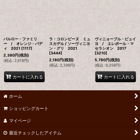
並び順
:
絞り込む
バルロー・ファミリ
ラ・コロンビーヌ ミュ
ヴィニョーブル・ピュイ
ー / オレンジ・バデ
スカデル / ソーヴィニヨ
ヨ / エレボール・マ
ィ 2021
[
1117
]
ン・グリ 2021
セラシオン 2017
[
3444
]
[
3210
]
2,380
円
(税別)
2,180
円
(税別)
5,780
円
(税別)
(
税込
:
2,618
円
)
(
税込
:
2,398
円
)
(
税込
:
6,358
円
)
カートに入れる
カートに入れる
ホーム
ショッピングカート
マイページ
最近チェックしたアイテム