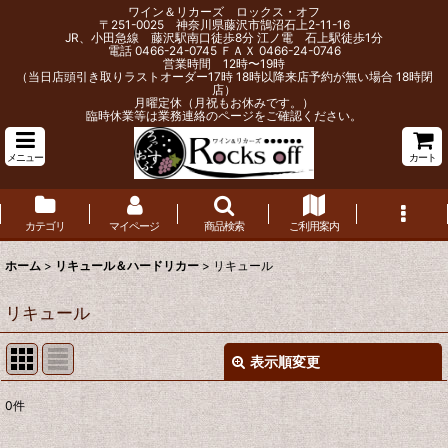
ワイン＆リカーズ ロックス・オフ
〒251-0025 神奈川県藤沢市鵠沼石上2-11-16
JR、小田急線 藤沢駅南口徒歩8分 江ノ電 石上駅徒歩1分
電話 0466-24-0745 ＦＡＸ 0466-24-0746
営業時間 12時〜19時
（当日店頭引き取りラストオーダー17時 18時以降来店予約が無い場合 18時閉
店）
月曜定休（月祝もお休みです。）
臨時休業等は業務連絡のページをご確認ください。
メニュー
カート
カテゴリ
マイページ
商品検索
ご利用案内
ホーム
>
リキュール＆ハードリカー
>
リキュール
リキュール
表示順変更
閉じる
0
件
表示数
: