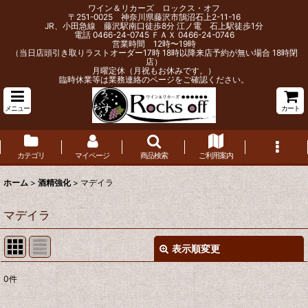
ワイン＆リカーズ ロックス・オフ
〒251-0025 神奈川県藤沢市鵠沼石上2-11-16
JR、小田急線 藤沢駅南口徒歩8分 江ノ電 石上駅徒歩1分
電話 0466-24-0745 ＦＡＸ 0466-24-0746
営業時間 12時〜19時
（当日店頭引き取りラストオーダー17時 18時以降来店予約が無い場合 18時閉
店）
月曜定休（月祝もお休みです。）
臨時休業等は業務連絡のページをご確認ください。
メニュー
カート
カテゴリ
マイページ
商品検索
ご利用案内
ホーム
>
酒精強化
>
マデイラ
マデイラ
表示順変更
閉じる
0
件
表示数
: