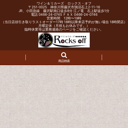
ワイン＆リカーズ ロックス・オフ
〒251-0025 神奈川県藤沢市鵠沼石上2-11-16
JR、小田急線 藤沢駅南口徒歩8分 江ノ電 石上駅徒歩1分
電話 0466-24-0745 ＦＡＸ 0466-24-0746
営業時間 12時〜19時
（当日店頭引き取りラストオーダー17時 18時以降来店予約が無い場合 18時閉店）
月曜定休（月祝もお休みです。）
臨時休業等は業務連絡のページをご確認ください。
商品検索