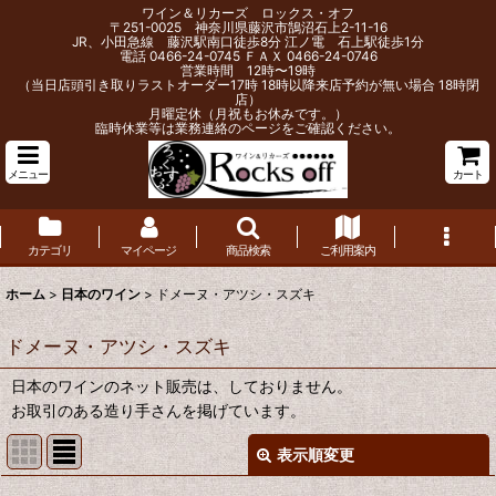
ワイン＆リカーズ ロックス・オフ
〒251-0025 神奈川県藤沢市鵠沼石上2-11-16
JR、小田急線 藤沢駅南口徒歩8分 江ノ電 石上駅徒歩1分
電話 0466-24-0745 ＦＡＸ 0466-24-0746
営業時間 12時〜19時
（当日店頭引き取りラストオーダー17時 18時以降来店予約が無い場合 18時閉
店）
月曜定休（月祝もお休みです。）
臨時休業等は業務連絡のページをご確認ください。
メニュー
カート
カテゴリ
マイページ
商品検索
ご利用案内
ホーム
>
日本のワイン
>
ドメーヌ・アツシ・スズキ
ドメーヌ・アツシ・スズキ
日本のワインのネット販売は、しておりません。
お取引のある造り手さんを掲げています。
表示順変更
閉じる