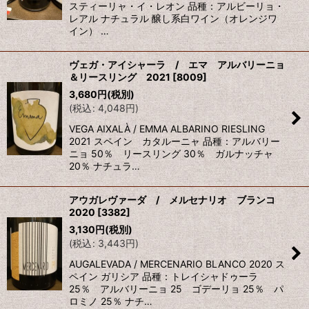
スティーリャ・イ・レオン 品種：アルビーリョ・
レアル ナチュラル 醸し系白ワイン（オレンジワ
イン） …
ヴェガ・アイシャーラ / エマ アルバリーニョ
＆リースリング 2021
[
8009
]
3,680
円
(税別)
(
税込
:
4,048
円
)
VEGA AIXALÀ / EMMA ALBARINO RIESLING
2021 スペイン カタルーニャ 品種：アルバリー
ニョ 50％ リースリング 30％ ガルナッチャ
20％ ナチュラ…
アウガレヴァーダ / メルセナリオ ブランコ
2020
[
3382
]
3,130
円
(税別)
(
税込
:
3,443
円
)
AUGALEVADA / MERCENARIO BLANCO 2020 ス
ペイン ガリシア 品種：トレイシャドゥーラ
25％ アルバリーニョ 25 ゴデーリョ 25％ パ
ロミノ 25％ ナチ…