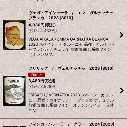
ヴェガ・アイシャーラ / エマ ガルナッチャ
ブランカ 2023
[
8010
]
4,030
円
(税別)
(
税込
:
4,433
円
)
VEGA AIXALÀ / EMMA GARNATXA BLANCA
2023 スペイン カタルーニャ 品種：ガルナッチ
ャブランカ ナチュラル 無添加 醸し系白ワイン
（オレンジワ…
フリサック / ヴェルナッチャ 2023
[
8516
]
3,480
円
(税別)
(
税込
:
3,828
円
)
FRISACH / VERNATXA 2023 スペイン カタルー
ニャ 品種：ガルナッチャ・ブランカ ナチュラル
無添加 醸し系白ワイン（オレンジワイン） 立体
的な…
フィンカ・パレーラ / クラー 2024
[
2823
]