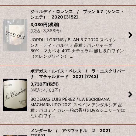
ジョルディ・ロレンス / ブラン 5.7（シンコ・
シエテ） 2020
[
3152
]
3,080
円
(税別)
(
税込
:
3,388
円
)
JORDI LLORENS / BLAN 5.7 2020 スペイン コ
ンカ・ディ・バルベラ 品種：パレリャーダ
60% マカベオ 40% ナチュラル 醸し系白ワイン
（オレンジワイン） …
ボデガス・ルイス・ペレス / ラ・エスクリバー
ナ マチャルヌード 2021
[
7743
]
3,730
円
(税別)
(
税込
:
4,103
円
)
BODEGAS LUIS PÉREZ / LA ESCRIBANA
MACHARNUDO 2021 スペイン アンダルシア 品
種：パロミノ カレー粉の香りのあるシェリーでは
ない白ワイ…
メンダール / アベウラドル ２ 2021
[
7050
]