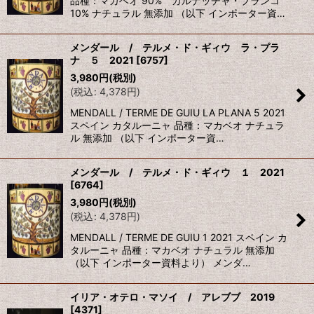
品種：マカベオ 90% ガルナッチャ・ブランコ
10% ナチュラル 無添加 （以下 インポーター資…
メンダール / テルメ・ド・ギィウ ラ・プラ
ナ ５ 2021
[
6757
]
3,980
円
(税別)
(
税込
:
4,378
円
)
MENDALL / TERME DE GUIU LA PLANA 5 2021
スペイン カタルーニャ 品種：マカベオ ナチュラ
ル 無添加 （以下 インポーター資…
メンダール / テルメ・ド・ギィウ １ 2021
[
6764
]
3,980
円
(税別)
(
税込
:
4,378
円
)
MENDALL / TERME DE GUIU 1 2021 スペイン カ
タルーニャ 品種：マカベオ ナチュラル 無添加
（以下 インポーター資料より） メンダ…
イリア・オテロ・マソイ / アレブブ 2019
[
4371
]