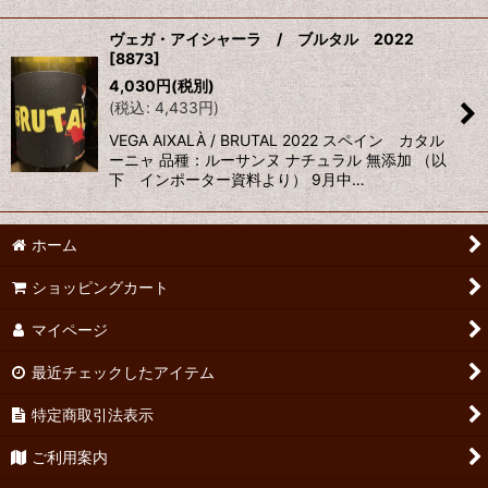
ヴェガ・アイシャーラ / ブルタル 2022
[
8873
]
4,030
円
(税別)
(
税込
:
4,433
円
)
VEGA AIXALÀ / BRUTAL 2022 スペイン カタル
ーニャ 品種：ルーサンヌ ナチュラル 無添加 （以
下 インポーター資料より） 9月中…
ホーム
ショッピングカート
マイページ
最近チェックしたアイテム
特定商取引法表示
ご利用案内