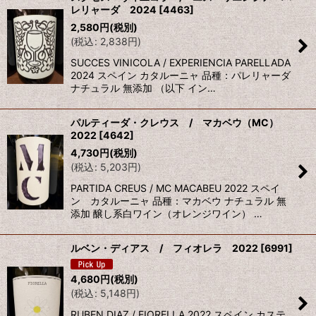
レリャーダ 2024
[
4463
]
並び順
:
2,580
円
(税別)
(
税込
:
2,838
円
)
絞り込む
SUCCES VINICOLA / EXPERIENCIA PARELLADA
2024 スペイン カタルーニャ 品種：パレリャーダ
ナチュラル 無添加 （以下 イン…
パルティーダ・クレウス / マカベウ（MC）
2022
[
4642
]
4,730
円
(税別)
(
税込
:
5,203
円
)
PARTIDA CREUS / MC MACABEU 2022 スペイ
ン カタルーニャ 品種：マカベウ ナチュラル 無
添加 醸し系白ワイン（オレンジワイン） …
ルベン・ディアス / フィオレラ 2022
[
6991
]
4,680
円
(税別)
(
税込
:
5,148
円
)
RUBEN DIAZ / FIORELLA 2022 スペイン カステ