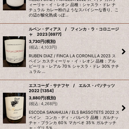
ィーリャ・イ・レオン 品種：シャスラ・ドレ ナ
チュラル カレー粉のようなスパイシーな香り、こ
の辺が酸化熟成っぽ…
ルベン・ディアス / フィンカ・ラ・コロニージ
ャ 2023
[
6977
]
3,730
円
(税別)
(
税込
:
4,103
円
)
RUBEN DIAZ / FINCA LA CORONILLA 2023 ス
ペイン カスティーリャ・イ・レオン 品種：アル
ビーリョ・レアル 70％ シャスラ・ドレ 30% ナチ
ュラル …
エスコーダ・サナフヤ / エルス・バソテッツ
2022
[
1354
]
3,880
円
(税別)
(
税込
:
4,268
円
)
ESCODA SANAHUJA / ELS BASSOTETS 2022 ス
ペイン コンカ・ディ・バルベラ 品種：ガルナッ
チャ・ブランカ 60％ マカベオ 35％ ガルナッチ
ャ・グリ 5％ …