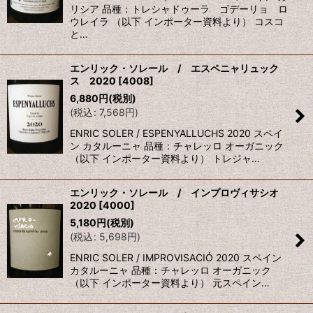
リシア 品種：トレシャドゥーラ ゴデーリョ ロ
ウレイラ （以下 インポーター資料より） コスコ
と…
エンリック・ソレール / エスペニャリュック
ス 2020
[
4008
]
6,880
円
(税別)
(
税込
:
7,568
円
)
ENRIC SOLER / ESPENYALLUCHS 2020 スペイ
ン カタルーニャ 品種：チャレッロ オーガニック
（以下 インポーター資料より） トレジャ…
エンリック・ソレール / インプロヴィサシオ
2020
[
4000
]
5,180
円
(税別)
(
税込
:
5,698
円
)
ENRIC SOLER / IMPROVISACIÓ 2020 スペイン
カタルーニャ 品種：チャレッロ オーガニック
（以下 インポーター資料より） 元スペイン…