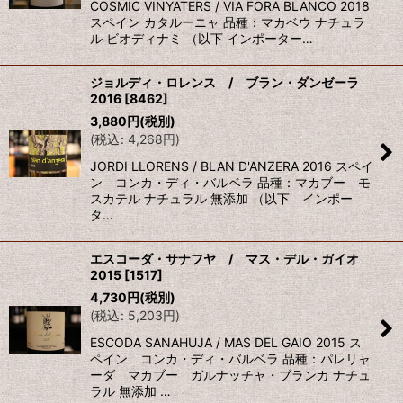
COSMIC VINYATERS / VIA FORA BLANCO 2018
スペイン カタルーニャ 品種：マカベウ ナチュラ
ル ビオディナミ （以下 インポーター…
ジョルディ・ロレンス / ブラン・ダンゼーラ
2016
[
8462
]
3,880
円
(税別)
(
税込
:
4,268
円
)
JORDI LLORENS / BLAN D'ANZERA 2016 スペイ
ン コンカ・ディ・バルベラ 品種：マカブー モ
スカテル ナチュラル 無添加 （以下 インポー
タ…
エスコーダ・サナフヤ / マス・デル・ガイオ
2015
[
1517
]
4,730
円
(税別)
(
税込
:
5,203
円
)
ESCODA SANAHUJA / MAS DEL GAIO 2015 ス
ペイン コンカ・ディ・バルベラ 品種：パレリャ
ーダ マカブー ガルナッチャ・ブランカ ナチュ
ラル 無添加 …