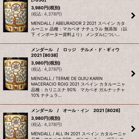
3,980
円
(税別)
(
税込
:
4,378
円
)
MENDALL / ABEURADOR 2 2021 スペイン カタ
ルーニャ 品種：マカベオ ナチュラル 無添加 （以
下 インポーター資料より） メンダルについ…
メンダール / ロッジ テルメ・ド・ギィウ
2021
[
8038
]
3,980
円
(税別)
(
税込
:
4,378
円
)
MENDALL / TERME DE GUIU KARIN
MACERACIO ROIG 2021 スペイン カタルーニャ
品種：カリニエナ 90% マカベオ ガルナッチャ
10% ナチュラ…
メンダール / オール・イン 2021
[
8026
]
3,980
円
(税別)
(
税込
:
4,378
円
)
MENDALL / ALL IN 2021 スペイン カタルーニャ