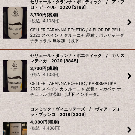
セリェール・タランナ・ポエティック / ア・フ
ロ・デ・ペル 2020
[
2188
]
3,730
円
(税別)
(
税込
:
4,103
円
)
CELLER TARANNA PO-ETIC / A FLOR DE PELL
2020 スペイン カタルーニャ 品種：パレリャーダ
ナチュラル 無添加 （以下…
セリェール・タランナ・ポエティック / カリス
マティカ 2020
[
8845
]
3,730
円
(税別)
(
税込
:
4,103
円
)
CELLER TARANNA PO-ETIC / KARISMATIKA
2020 スペイン カタルーニャ 品種：マカベオ ナ
チュラル 無添加 （以下 インポータ…
コスミック・ヴィニャテーズ / ヴィア・フォ
ラ・ブランコ 2018
[
2309
]
4,080
円
(税別)
(
税込
:
4,488
円
)