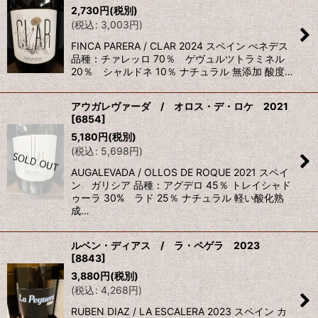
2,730
円
(税別)
(
税込
:
3,003
円
)
FINCA PARERA / CLAR 2024 スペイン ぺネデス
品種：チァレッロ 70％ ゲヴュルツトラミネル
20％ シャルドネ 10％ ナチュラル 無添加 酸度…
アウガレヴァーダ / オロス・デ・ロケ 2021
[
6854
]
5,180
円
(税別)
(
税込
:
5,698
円
)
AUGALEVADA / OLLOS DE ROQUE 2021 スペイ
ン ガリシア 品種：アグデロ 45％ トレイシャド
ゥーラ 30% ラド 25％ ナチュラル 軽い酸化熟
成…
ルベン・ディアス / ラ・ペゲラ 2023
[
8843
]
3,880
円
(税別)
(
税込
:
4,268
円
)
RUBEN DIAZ / LA ESCALERA 2023 スペイン カ