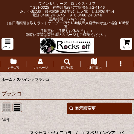
ワイン＆リカーズ ロックス・オフ
〒251-0025 神奈川県藤沢市鵠沼石上2-11-16
JR、小田急線 藤沢駅南口徒歩8分 江ノ電 石上駅徒歩1分
電話 0466-24-0745 ＦＡＸ 0466-24-0746
営業時間 12時〜19時
（当日店頭引き取りラストオーダー17時 18時以降来店予約が無い場合 18時閉
店）
月曜定休（月祝もお休みです。）
臨時休業等は業務連絡のページをご確認ください。
メニュー
カート
カテゴリ
マイページ
商品検索
ご利用案内
ホーム
>
スペイン
>
ブランコ
ブランコ
表示順変更
閉じる
30
件
表示数
:
スクセス・ヴィ二コラ / エスペリエンシア パ