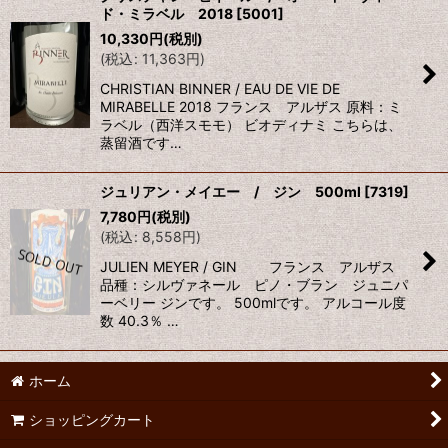
ド・ミラベル 2018
[
5001
]
表示数
:
10,330
円
(税別)
(
税込
:
11,363
円
)
並び順
:
CHRISTIAN BINNER / EAU DE VIE DE
MIRABELLE 2018 フランス アルザス 原料：ミ
ラベル（西洋スモモ） ビオディナミ こちらは、
絞り込む
蒸留酒です…
ジュリアン・メイエー / ジン 500ml
[
7319
]
7,780
円
(税別)
(
税込
:
8,558
円
)
JULIEN MEYER / GIN フランス アルザス
品種：シルヴァネール ピノ・ブラン ジュニパ
ーベリー ジンです。 500mlです。 アルコール度
数 40.3％ …
ホーム
ショッピングカート