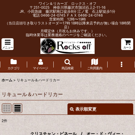
ワイン＆リカーズ ロックス・オフ
〒251-0025 神奈川県藤沢市鵠沼石上2-11-16
JR、小田急線 藤沢駅南口徒歩8分 江ノ電 石上駅徒歩1分
電話 0466-24-0745 ＦＡＸ 0466-24-0746
営業時間 12時〜19時
（当日店頭引き取りラストオーダー17時 18時以降来店予約が無い場合 18時閉
店）
月曜定休（月祝もお休みです。）
臨時休業等は業務連絡のページをご確認ください。
メニュー
カート
カテゴリ
マイページ
商品検索
ご利用案内
ホーム
>
リキュール＆ハードリカー
リキュール＆ハードリカー
表示順変更
閉じる
2
件
サブカテゴリ
:
クリスチャン・ビネール / オー・ド・ヴィー・