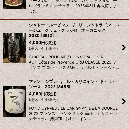
ソー 80％ アラモン 10％ カリニャン 5％ テ
レブラン 5％ ナチュラル 2025年3月 再入荷しま
した。…
シャトー・ルービンヌ / リヨン＆ドラゴン ル
ージュ クリュ・クラッセ オーガニック
2020
[
3812
]
4,080
円
(税別)
(
税込
:
4,488
円
)
CHATEAU ROUBINE / LION&DRAGON ROUGE
AOP Côtes de Provence CRU CLASSÉ 2020 フ
ランス プロヴァンス 品種：カベルネ・ソーヴィ…
フォン・シプレ / ル・カリニャン・ ド・ラ・
ソース 2022
[
3465
]
4,080
円
(税別)
(
税込
:
4,488
円
)
FOND CYPRES / LE CARIGNAN DE LA SOURCE
2022 フランス ラングドック 品種：カリニャン
ナチュラル 無添加 （以下 イン…