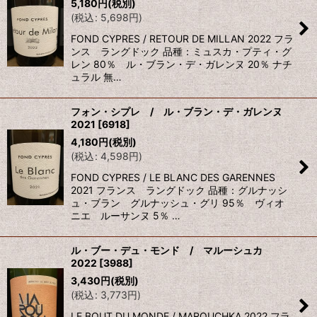
5,180
円
(税別)
(
税込
:
5,698
円
)
FOND CYPRES / RETOUR DE MILLAN 2022 フラ
ンス ラングドック 品種：ミュスカ・プティ・グ
レン 80％ ル・ブラン・デ・ガレンヌ 20％ ナチ
ュラル 無…
フォン・シプレ / ル・ブラン・デ・ガレンヌ
2021
[
6918
]
4,180
円
(税別)
(
税込
:
4,598
円
)
FOND CYPRES / LE BLANC DES GARENNES
2021 フランス ラングドック 品種：グルナッシ
ュ・ブラン グルナッシュ・グリ 95％ ヴィオ
ニエ ルーサンヌ 5％ …
ル・ブー・デュ・モンド / マルーシュカ
2022
[
3988
]
3,430
円
(税別)
(
税込
:
3,773
円
)
LE BOUT DU MONDE / MAROUCHKA 2022 フラ