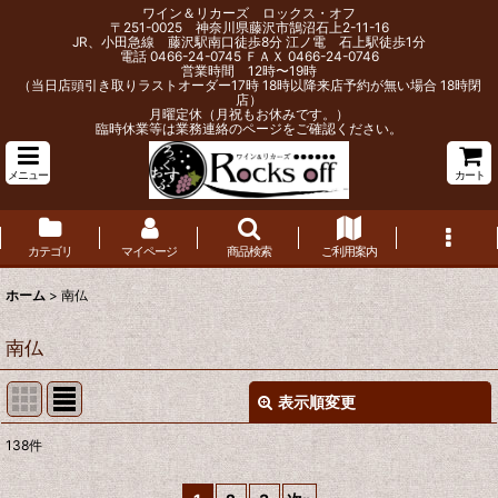
ワイン＆リカーズ ロックス・オフ
〒251-0025 神奈川県藤沢市鵠沼石上2-11-16
JR、小田急線 藤沢駅南口徒歩8分 江ノ電 石上駅徒歩1分
電話 0466-24-0745 ＦＡＸ 0466-24-0746
営業時間 12時〜19時
（当日店頭引き取りラストオーダー17時 18時以降来店予約が無い場合 18時閉
店）
月曜定休（月祝もお休みです。）
臨時休業等は業務連絡のページをご確認ください。
メニュー
カート
カテゴリ
マイページ
商品検索
ご利用案内
ホーム
>
南仏
南仏
表示順変更
閉じる
138
件
サブカテゴリ
: