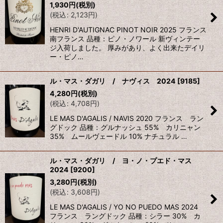
1,930
円
(税別)
(
税込
:
2,123
円
)
HENRI D'AUTIGNAC PINOT NOIR 2025 フランス
南フランス 品種：ピノ・ノワール 新ヴィンテー
ジ入荷しました。 厚みがあり、よく出来たデイリ
ー・ピノ…
ル・マス・ダガリ / ナヴィス 2024
[
9185
]
4,280
円
(税別)
(
税込
:
4,708
円
)
LE MAS D'AGALIS / NAVIS 2020 フランス ラン
グドック 品種：グルナッシュ 55% カリニャン
35% ムールヴェードル 10% ナチュラル …
ル・マス・ダガリ / ヨ・ノ・プエド・マス
2024
[
9200
]
3,280
円
(税別)
(
税込
:
3,608
円
)
LE MAS D'AGALIS / YO NO PUEDO MAS 2024
フランス ラングドック 品種：シラー 30% カ