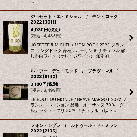
…
ジョゼット・エ・ミシェル / モン・ロック
2022
[
3611
]
4,030
円
(税別)
(
税込
:
4,433
円
)
JOSETTE & MICHEL / MON ROCK 2023 フラン
ス ラングドック 品種：ルーサンヌ ナチュラル 醸
し系白ワイン（オレンジワイン） 無添加 …
ル・ブー・デュ・モンド / ブラヴ・マルゴ
2022
[
8142
]
3,180
円
(税別)
(
税込
:
3,498
円
)
LE BOUT DU MONDE / BRAVE MARGOT 2022 フ
ランス ルーション 品種：ルーサンヌ 70％ グ
ルナッシュ・グリ 30％ ナチュラル （以下…
フォン・シプレ / ルトゥール・ド・ミラン
2022
[
2195
]