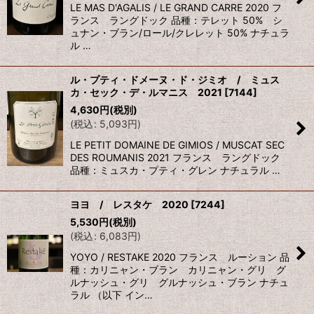
LE MAS D'AGALIS / LE GRAND CARRE 2020 フ
ランス ラングドック 品種：テレット 50% シ
ュナン・ブラン/ロール/クレレット 50% ナチュラ
ル …
ル・プティ・ドメーヌ・ド・ジミオ / ミュス
カ・セック・デ・ルマニス 2021
[
7144
]
4,630
円
(税別)
(
税込
:
5,093
円
)
LE PETIT DOMAINE DE GIMIOS / MUSCAT SEC
DES ROUMANIS 2021 フランス ラングドック
品種：ミュスカ・プティ・グレン ナチュラル …
ヨヨ / レスタケ 2020
[
7244
]
5,530
円
(税別)
(
税込
:
6,083
円
)
YOYO / RESTAKE 2020 フランス ルーション 品
種：カリニャン・ブラン カリニャン・グリ グ
ルナッシュ・グリ グルナッシュ・ブラン ナチュ
ラル （以下 イン…