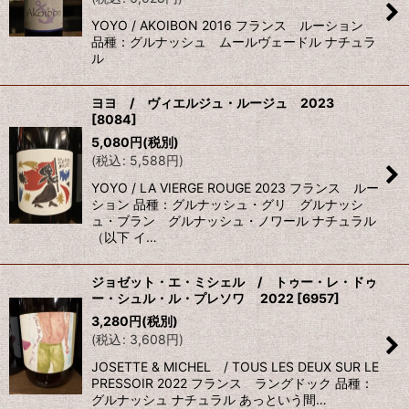
YOYO / AKOIBON 2016 フランス ルーション
品種：グルナッシュ ムールヴェードル ナチュラ
ル
ヨヨ / ヴィエルジュ・ルージュ 2023
[
8084
]
5,080
円
(税別)
(
税込
:
5,588
円
)
YOYO / LA VIERGE ROUGE 2023 フランス ルー
ション 品種：グルナッシュ・グリ グルナッシ
ュ・ブラン グルナッシュ・ノワール ナチュラル
（以下 イ…
ジョゼット・エ・ミシェル / トゥー・レ・ドゥ
ー・シュル・ル・プレソワ 2022
[
6957
]
3,280
円
(税別)
(
税込
:
3,608
円
)
JOSETTE & MICHEL / TOUS LES DEUX SUR LE
PRESSOIR 2022 フランス ラングドック 品種：
グルナッシュ ナチュラル あっという間…