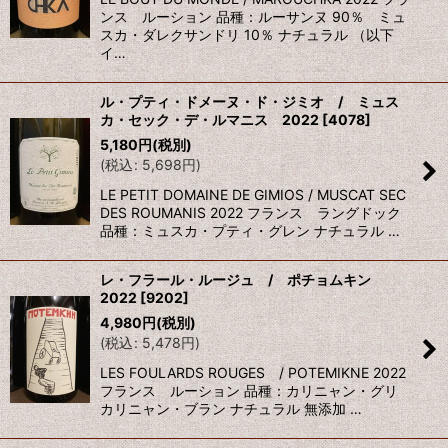
ンス ルーション 品種：ルーサンヌ 90％ ミュ
スカ・ダレクサンドリ 10％ ナチュラル （以下
イ…
ル・プティ・ドメーヌ・ド・ジミオ / ミュス
カ・セック・デ・ルマニス 2022
[
4078
]
5,180
円
(税別)
(
税込
:
5,698
円
)
LE PETIT DOMAINE DE GIMIOS / MUSCAT SEC
DES ROUMANIS 2022 フランス ラングドック
品種：ミュスカ・プティ・グレン ナチュラル …
レ・フラール・ルージュ / ポチョムキン
2022
[
9202
]
4,980
円
(税別)
(
税込
:
5,478
円
)
LES FOULARDS ROUGES / POTEMIKNE 2022
フランス ルーション 品種：カリニャン・グリ
カリニャン・ブラン ナチュラル 無添加 …