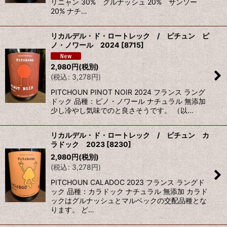
リニャン 30% グルナッシュ 20% サンソー
20% ナチ…
リカルデル・ド・ロートレック / ピチュン ピ
ノ・ノワール 2024
[
8715
]
2,980
円
(税別)
(
税込
:
3,278
円
)
PITCHOUN PINOT NOIR 2024 フランス ラング
ドック 品種：ピノ・ノワール ナチュラル 無添加
少し冷やし気味でのと良さそうです。 （以…
リカルデル・ド・ロートレック / ピチュン カ
ラドック 2023
[
8230
]
2,980
円
(税別)
(
税込
:
3,278
円
)
PITCHOUN CALADOC 2023 フランス ラングド
ック 品種：カラドック ナチュラル 無添加 カラド
ックはグルナッシュとマルベックの交配品種とな
ります。 ど…