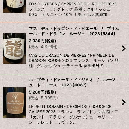
FOND CYPRES / CYPRES DE TOI ROUGE 2023
フランス ラングドック 品種：グルナッシュ
60％ カリニャン 40％ ナチュラル 無添加 …
マス・デュ・ドラゴン・ド・ピエール / プリム
ール・ド・ドラゴン ルージュ 2023
[
5844
]
3,930
円
(税別)
(
税込
:
4,323
円
)
MAS DU DRAGON DE PIERRES / PRIMEUR DE
DRAGON ROUGE 2023 フランス ルーション 品
種：グルナッシュ ナチュラル 藤沢出身の…
ル・プティ・ドメーヌ・ド・ジミオ / ルージ
ュ・ド・コース 2023
[
4087
]
5,280
円
(税別)
(
税込
:
5,808
円
)
LE PETIT DOMAINE DE GIMIOS / ROUGE DE
CAUSSE 2023 フランス ラングドック 品種：ア
リカント アラモン グルナッシュ カリニャ
ン テレット リヴラン…