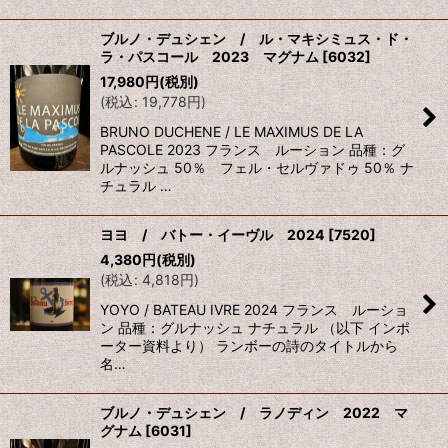
ブルノ・デュシェン / ル・マキシミュス・ド・
ラ・パスコール 2023 マグナム
[
6032
]
17,980
円
(税別)
(
税込
:
19,778
円
)
BRUNO DUCHENE / LE MAXIMUS DE LA
PASCOLE 2023 フランス ルーション 品種：グ
ルナッシュ 50％ フェル・セルヴァドゥ 50％ ナ
チュラル …
ヨヨ / バトー・イーヴル 2024
[
7520
]
4,380
円
(税別)
(
税込
:
4,818
円
)
YOYO / BATEAU IVRE 2024 フランス ルーショ
ン 品種：グルナッシュ ナチュラル （以下 インポ
ーター資料より） ランボーの詩のタイトルから
名…
ブルノ・デュシェン / ラノディン 2022 マ
グナム
[
6031
]