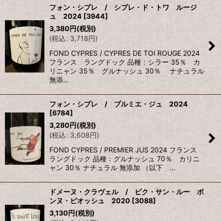
フォン・シプレ / シプレ・ド・トワ ルージ
ュ 2024
[
3944
]
3,380
円
(税別)
(
税込
:
3,718
円
)
FOND CYPRES / CYPRES DE TOI ROUGE 2024
フランス ラングドック 品種：シラー 35％ カ
リニャン 35％ グルナッシュ 30％ ナチュラル
無添…
フォン・シプレ / プルミエ・ジュ 2024
[
6784
]
3,280
円
(税別)
(
税込
:
3,608
円
)
FOND CYPRES / PREMIER JUS 2024 フランス
ラングドック 品種：グルナッシュ 70％ カリニ
ャン 30％ ナチュラル 無添加 （以下 …
ドメーヌ・クラヴェル / ピク・サン・ルー ボ
ンヌ・ピオッシュ 2020
[
3088
]
3,130
円
(税別)