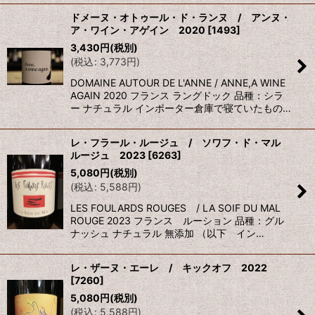
ドメーヌ・オトゥール・ド・ランヌ / アンヌ・
ア・ワイン・アゲイン 2020
[
1493
]
3,430
円
(税別)
(
税込
:
3,773
円
)
DOMAINE AUTOUR DE L'ANNE / ANNE,A WINE
AGAIN 2020 フランス ラングドック 品種：シラ
ー ナチュラル インポーター倉庫で寝ていたもの…
レ・フラール・ルージュ / ソワフ・ド・マル
ルージュ 2023
[
6263
]
5,080
円
(税別)
(
税込
:
5,588
円
)
LES FOULARDS ROUGES / LA SOIF DU MAL
ROUGE 2023 フランス ルーション 品種：グル
ナッシュ ナチュラル 無添加 （以下 イン…
レ・ザーヌ・エーレ / キックオフ 2022
[
7260
]
5,080
円
(税別)
(
税込
:
5,588
円
)