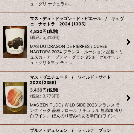
ュ・グリ ナチュラル…
マス・デュ・ドラゴン・ド・ピエール / キュヴ
ェ ナオトラ 2024
[
1005
]
4,830
円
(税別)
(
税込
:
5,313
円
)
MAS DU DRAGON DE PIERRES / CUVEE
NAOTORA 2024 フランス ルーション 品種：ミ
ュスカ・ア・プティ・グラン 95％ グルナッシ
ュ・グリ 5％ ナチュ…
マス・ゼニチュード / ワイルド・サイド
2023
[
2356
]
3,430
円
(税別)
(
税込
:
3,773
円
)
MAS ZENITUDE / WILD SIDE 2023 フランス ラ
ングドック 品種：ロール ナチュラル 無添加 濁り
白ワイン。 ほんのり苦みのある辛口白ワイン。 …
ブルノ・デュシェン / ラ・ルナ ブラン