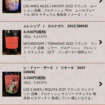
LES ANES AILES / KIK-OFF 2022 フランス ルー
ション 品種：グルナッシュ 70％ ムールヴェー
ドル 30％ ナチュラル 無添加 ドメーヌ・ド・…
ムレシップ / タルナガス 2022
[
8856
]
4,030
円
(税別)
(
税込
:
4,433
円
)
MOURESSIPE / TARNAGAS 2022 フランス ラン
グドック 品種：シラー グルナッシュ クレレッ
ト ナチュラル （以下 インポーター資料より）
…
レ・ドゥー・ザーヌ / リキータ 2021
[
4906
]
3,330
円
(税別)
(
税込
:
3,663
円
)
LES 2 ANES / RIQUITA 2021 フランス ラングド
ック 品種：グルナッシュ サンソー ナチュラル 無
添加 ビオディナミ 熟成していい感じになりま…