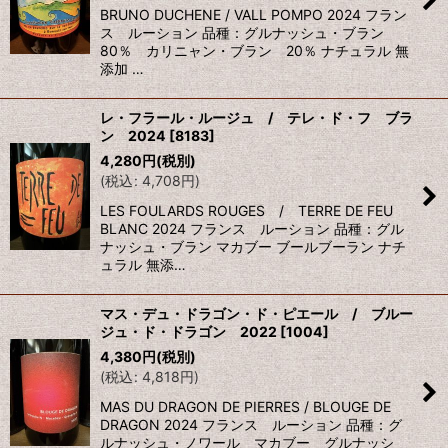
BRUNO DUCHENE / VALL POMPO 2024 フラン
ス ルーション 品種：グルナッシュ・ブラン
80％ カリニャン・ブラン 20％ ナチュラル 無
添加 …
レ・フラール・ルージュ / テレ・ド・フ ブラ
ン 2024
[
8183
]
4,280
円
(税別)
(
税込
:
4,708
円
)
LES FOULARDS ROUGES / TERRE DE FEU
BLANC 2024 フランス ルーション 品種：グル
ナッシュ・ブラン マカブー ブールブーラン ナチ
ュラル 無添…
マス・デュ・ドラゴン・ド・ピエール / ブルー
ジュ・ド・ドラゴン 2022
[
1004
]
4,380
円
(税別)
(
税込
:
4,818
円
)
MAS DU DRAGON DE PIERRES / BLOUGE DE
DRAGON 2024 フランス ルーション 品種：グ
ルナッシュ・ノワール マカブー グルナッシ