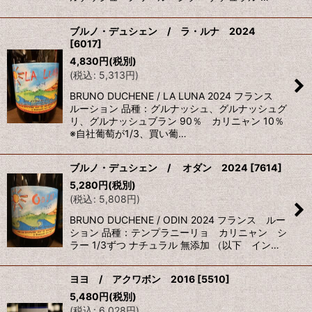
ブルノ・デュシェン / ラ・ルナ 2024
[
6017
]
4,830
円
(税別)
(
税込
:
5,313
円
)
BRUNO DUCHENE / LA LUNA 2024 フランス
ルーション 品種：グルナッシュ、グルナッシュグ
リ、グルナッシュブラン 90％ カリニャン 10％
※自社葡萄が1/3、買い葡…
ブルノ・デュシェン / オダン 2024
[
7614
]
5,280
円
(税別)
(
税込
:
5,808
円
)
BRUNO DUCHENE / ODIN 2024 フランス ルー
ション 品種：テンプラニーリョ カリニャン シ
ラー 1/3ずつ ナチュラル 無添加 （以下 イン…
ヨヨ / アクワボン 2016
[
5510
]
5,480
円
(税別)
(
税込
:
6,028
円
)