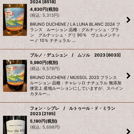
2024
[
8518
]
4,830
円
(税別)
(
税込
:
5,313
円
)
BRUNO DUCHENE / LA LUNA BLANC 2024 フ
ランス ルーション 品種：グルナッシュ・ブラ
ン グルナッシュ・グリ 90％ ヴェルメンティ
ーノ 10％ ナチュラル …
ブルノ・デュシェン / ムソル 2023
[
6033
]
5,980
円
(税別)
(
税込
:
6,578
円
)
BRUNO DUCHENE / MUSSOL 2023 フランス
ルーション 品種：チャレッロ ナチュラル 無添加
便宜上 産地ルーションにしていますが、スペイン
カタルー…
フォン・シプレ / ルトゥール・ド・ミラン
2023
[
2195
]
5,180
円
(税別)
(
税込
:
5,698
円
)