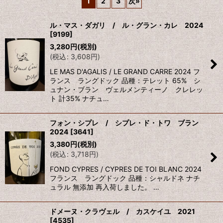
1
2
3
次
»
表示数
:
ル・マス・ダガリ / ル・グラン・カレ 2024
[
9199
]
並び順
:
3,280
円
(税別)
(
税込
:
3,608
円
)
絞り込む
LE MAS D'AGALIS / LE GRAND CARRE 2024 フ
ランス ラングドック 品種：テレット 65% シ
ュナン・ブラン ヴェルメンティーノ クレレッ
ト 計35% ナチュ…
フォン・シプレ / シプレ・ド・トワ ブラン
2024
[
3641
]
3,380
円
(税別)
(
税込
:
3,718
円
)
FOND CYPRES / CYPRES DE TOI BLANC 2024
フランス ラングドック 品種：シャルドネ ナチ
ュラル 無添加 再入荷しました。 …
ドメーヌ・クラヴェル / カスケイユ 2021
[
4535
]