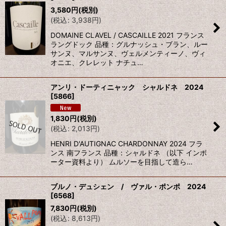
3,580
円
(税別)
(
税込
:
3,938
円
)
DOMAINE CLAVEL / CASCAILLE 2021 フランス
ラングドック 品種：グルナッシュ・ブラン、ルー
サンヌ、マルサンヌ、ヴェルメンティーノ、ヴィ
オニエ、クレレット ナチュ…
アンリ・ドーティニャック シャルドネ 2024
[
5866
]
1,830
円
(税別)
(
税込
:
2,013
円
)
HENRI D'AUTIGNAC CHARDONNAY 2024 フラ
ンス 南フランス 品種：シャルドネ （以下 インポ
ーター資料より） ムルソーを目指して造ら…
ブルノ・デュシェン / ヴァル・ポンポ 2024
[
6568
]
7,830
円
(税別)
(
税込
:
8,613
円
)