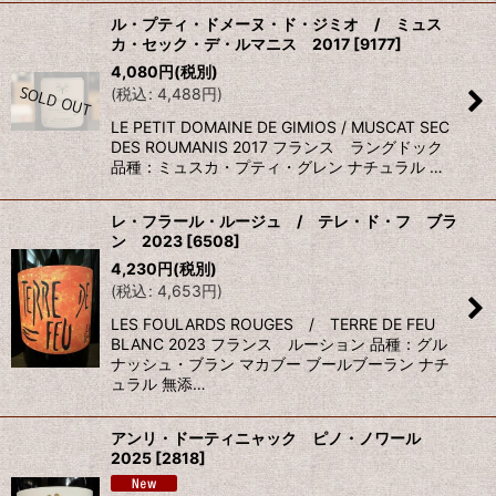
ル・プティ・ドメーヌ・ド・ジミオ / ミュス
カ・セック・デ・ルマニス 2017
[
9177
]
4,080
円
(税別)
(
税込
:
4,488
円
)
LE PETIT DOMAINE DE GIMIOS / MUSCAT SEC
DES ROUMANIS 2017 フランス ラングドック
品種：ミュスカ・プティ・グレン ナチュラル …
レ・フラール・ルージュ / テレ・ド・フ ブラ
ン 2023
[
6508
]
4,230
円
(税別)
(
税込
:
4,653
円
)
LES FOULARDS ROUGES / TERRE DE FEU
BLANC 2023 フランス ルーション 品種：グル
ナッシュ・ブラン マカブー ブールブーラン ナチ
ュラル 無添…
アンリ・ドーティニャック ピノ・ノワール
2025
[
2818
]