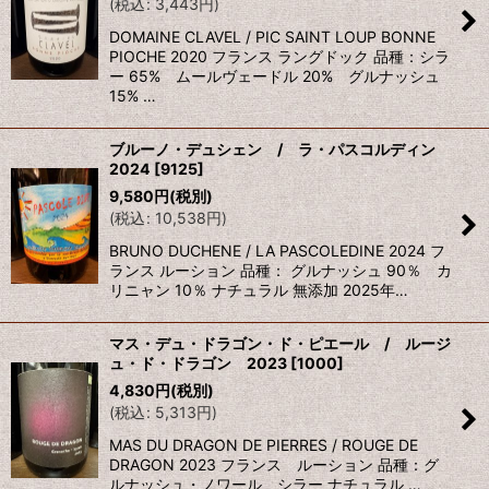
(
税込
:
3,443
円
)
DOMAINE CLAVEL / PIC SAINT LOUP BONNE
PIOCHE 2020 フランス ラングドック 品種：シラ
ー 65% ムールヴェードル 20% グルナッシュ
15% …
ブルーノ・デュシェン / ラ・パスコルディン
2024
[
9125
]
9,580
円
(税別)
(
税込
:
10,538
円
)
BRUNO DUCHENE / LA PASCOLEDINE 2024 フ
ランス ルーション 品種： グルナッシュ 90％ カ
リニャン 10％ ナチュラル 無添加 2025年…
マス・デュ・ドラゴン・ド・ピエール / ルージ
ュ・ド・ドラゴン 2023
[
1000
]
4,830
円
(税別)
(
税込
:
5,313
円
)
MAS DU DRAGON DE PIERRES / ROUGE DE
DRAGON 2023 フランス ルーション 品種：グ
ルナッシュ・ノワール シラー ナチュラル …