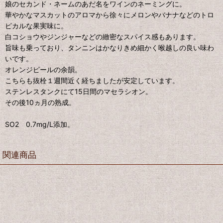
娘のセカンド・ネームのあだ名をワインのネーミングに。
華やかなマスカットのアロマから徐々にメロンやバナナなどのトロ
ピカルな果実味に。
白コショウやジンジャーなどの緻密なスパイス感もあります。
旨味も乗っており、タンニンはかなりきめ細かく喉越しの良い味わ
いです。
オレンジピールの余韻。
こちらも抜栓１週間近く経ちましたが安定しています。
ステンレスタンクにて15日間のマセラシオン。
その後10ヵ月の熟成。
SO2 0.7mg/L添加。
関連商品