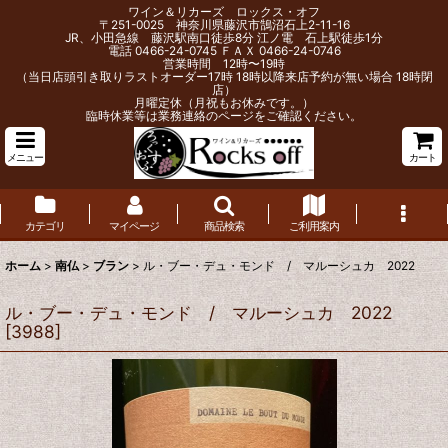
ワイン＆リカーズ ロックス・オフ
〒251-0025 神奈川県藤沢市鵠沼石上2-11-16
JR、小田急線 藤沢駅南口徒歩8分 江ノ電 石上駅徒歩1分
電話 0466-24-0745 ＦＡＸ 0466-24-0746
営業時間 12時〜19時
（当日店頭引き取りラストオーダー17時 18時以降来店予約が無い場合 18時閉
店）
月曜定休（月祝もお休みです。）
臨時休業等は業務連絡のページをご確認ください。
メニュー
カート
カテゴリ
マイページ
商品検索
ご利用案内
ホーム
>
南仏
>
ブラン
>
ル・ブー・デュ・モンド / マルーシュカ 2022
ル・ブー・デュ・モンド / マルーシュカ 2022
[
3988
]