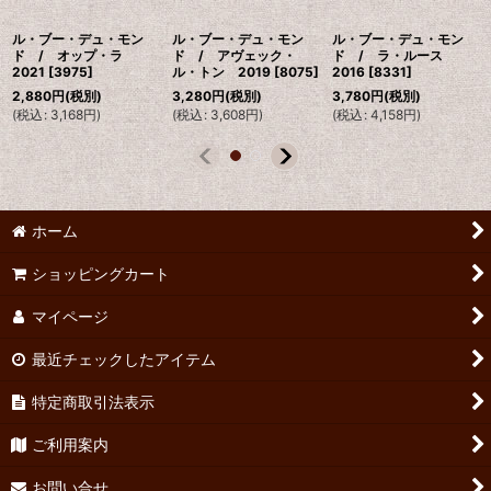
ル・ブー・デュ・モン
ル・ブー・デュ・モン
ル・ブー・デュ・モン
ド / オップ・ラ
ド / アヴェック・
ド / ラ・ルース
2021
[
3975
]
ル・トン 2019
[
8075
]
2016
[
8331
]
2,880
円
(税別)
3,280
円
(税別)
3,780
円
(税別)
(
税込
:
3,168
円
)
(
税込
:
3,608
円
)
(
税込
:
4,158
円
)
ホーム
ショッピングカート
マイページ
最近チェックしたアイテム
特定商取引法表示
ご利用案内
お問い合せ