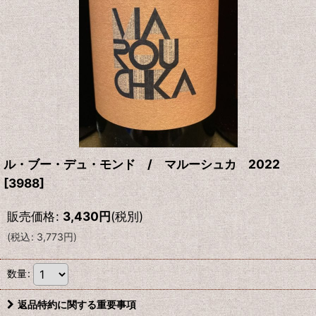
ル・ブー・デュ・モンド / マルーシュカ 2022
[
3988
]
販売価格
:
3,430
円
(税別)
(
税込
:
3,773
円
)
数量
:
返品特約に関する重要事項