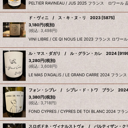
PELTIER RAVINEAU / JUS 2025 フラン
ド・ヴィニ / ス・キ・ヌ・リ 2023
[
5875
]
3,180
円
(税別)
(
税込
:
3,498
円
)
VINI LIBRE / CE QI NOUS LIE 2023
ル・マス・ダガリ / ル・グラン・カレ 2024
[
919
3,280
円
(税別)
(
税込
:
3,608
円
)
LE MAS D'AGALIS / LE GRAND CARRE
フォン・シプレ / シプレ・ド・トワ ブラン 202
3,380
円
(税別)
(
税込
:
3,718
円
)
FOND CYPRES / CYPRES DE TOI BLANC
スロボドネ・ヴィナルストヴォ / パルティザン・クリ