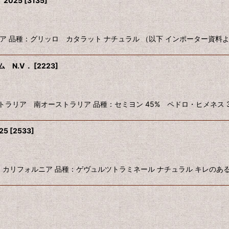
2025
[
3135
]
イタリア シチリア 品種：グリッロ カタラット ナチュラル （以下 インポーター資料
 N.V．
[
2223
]
M NV オーストラリア 南オーストラリア 品種：セミヨン 45% ペドロ・ヒメネ
25
[
2533
]
025 アメリカ カリフォルニア 品種：ゲヴュルツトラミネール ナチュラル キレの