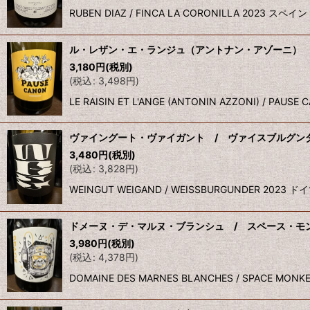
RUBEN DIAZ / FINCA LA CORONILLA 2
ル・レザン・エ・ランジュ（アントナン・アゾーニ） 
3,180
円
(税別)
(
税込
:
3,498
円
)
LE RAISIN ET L'ANGE (ANTONIN AZZONI) 
ヴァイングート・ヴァイガント / ヴァイスブルグンダ
3,480
円
(税別)
(
税込
:
3,828
円
)
WEINGUT WEIGAND / WEISSBURGUNDER
ドメーヌ・デ・マルヌ・ブランシュ / スペース・モン
3,980
円
(税別)
(
税込
:
4,378
円
)
DOMAINE DES MARNES BLANCHES / SPA