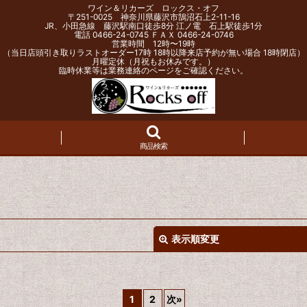
ワイン＆リカーズ ロックス・オフ
〒251-0025 神奈川県藤沢市鵠沼石上2-11-16
JR、小田急線 藤沢駅南口徒歩8分 江ノ電 石上駅徒歩1分
電話 0466-24-0745 ＦＡＸ 0466-24-0746
営業時間 12時〜19時
（当日店頭引き取りラストオーダー17時 18時以降来店予約が無い場合 18時閉店）
月曜定休（月祝もお休みです。）
臨時休業等は業務連絡のページをご確認ください。
商品検索
表示順変更
1
2
次
»