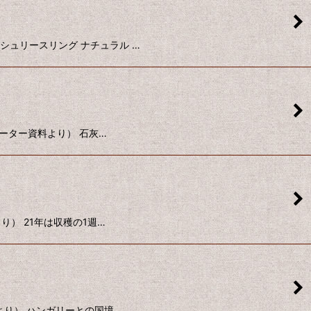
ェルシュリースリング ナチュラル …
ンポーター資料より） 石灰…
より） 21年は収穫の1週…
資料より） ハンガリーとの国境…