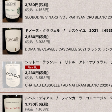
3,780
円
(税別)
(
税込
:
4,158
円
)
SLOBODNE VINARSTVO / PARTISAN CR
ドメーヌ・クラヴェル / カスケイユ 2021
[
453
3,580
円
(税別)
(
税込
:
3,938
円
)
DOMAINE CLAVEL / CASCAILLE 202
シャトー・ラッソル / リトル アド・ナチュラム ブラン
3,230
円
(税別)
(
税込
:
3,553
円
)
CHATEAU LASSOLLE / AD NATURAM BLAN
ルベン・ディアス / フィンカ・ラ・コロニージャ 2
3,730
円
(税別)
(
税込
:
4,103
円
)