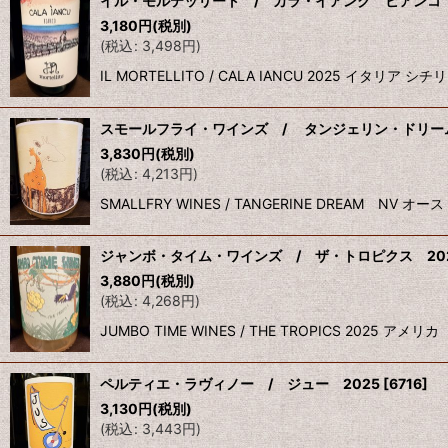
イル・モルテッリート / カラ・イアンク ビアンコ 
3,180
円
(税別)
(
税込
:
3,498
円
)
IL MORTELLITO / CALA IANCU 2025 
スモールフライ・ワインズ / タンジェリン・ドリーム
3,830
円
(税別)
(
税込
:
4,213
円
)
SMALLFRY WINES / TANGERINE DREA
ジャンボ・タイム・ワインズ / ザ・トロピクス 20
3,880
円
(税別)
(
税込
:
4,268
円
)
JUMBO TIME WINES / THE TROPICS 2
ペルティエ・ラヴィノー / ジュー 2025
[
6716
]
3,130
円
(税別)
(
税込
:
3,443
円
)