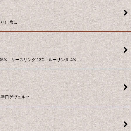
より） 塩…
ス 35% リースリング 12% ルーサンヌ 4% …
ある辛口ゲヴュルツ …