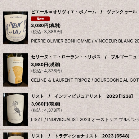
並び順
:
ピエール＝オリヴィエ・ボノーム / ヴァンクゥール・
3,080
円
(税別)
(
税込
:
3,388
円
)
PIERRE OLIVIER BONHOMME / VINCOEU
セリーヌ・エ・ローラン・トリポス / ブルゴーニュ 
3,980
円
(税別)
(
税込
:
4,378
円
)
CELINE ＆ LAURENT TRIPOZ / BOURGOGNE
リスト / インディビジュアリスト 2023
[
1236
]
3,980
円
(税別)
(
税込
:
4,378
円
)
LISZT / INDIVIDUALIST 2023 オース
リスト / トラディショナリスト 2023
[
6548
]