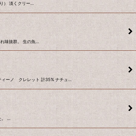
より） 淡くクリー…
加 切れ味抜群。 生の魚…
メンティーノ クレレット 計35% ナチュ…
た。 …