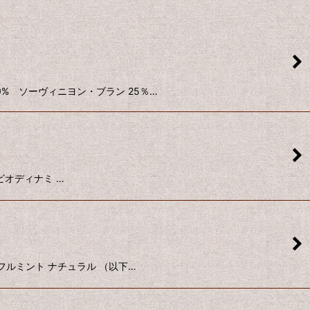
ラン 30% ソーヴィニヨン・ブラン 25％…
ル ビオディナミ …
ー フルミント ナチュラル （以下…