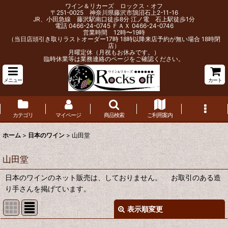
ワイン＆リカーズ ロックス・オフ
〒251-0025 神奈川県藤沢市鵠沼石上2-11-16
JR、小田急線 藤沢駅南口徒歩8分 江ノ電 石上駅徒歩1分
電話 0466-24-0745 ＦＡＸ 0466-24-0746
営業時間 12時〜19時
（当日店頭引き取りラストオーダー17時 18時以降来店予約が無い場合 18時閉
店）
月曜定休（月祝もお休みです。）
臨時休業等は業務連絡のページをご確認ください。
メニュー
カート
カテゴリ
マイページ
商品検索
ご利用案内
ホーム
>
日本のワイン
>
山田堂
山田堂
日本のワインのネット販売は、しておりません。 お取引のある造
り手さんを掲げています。
表示順変更
閉じる