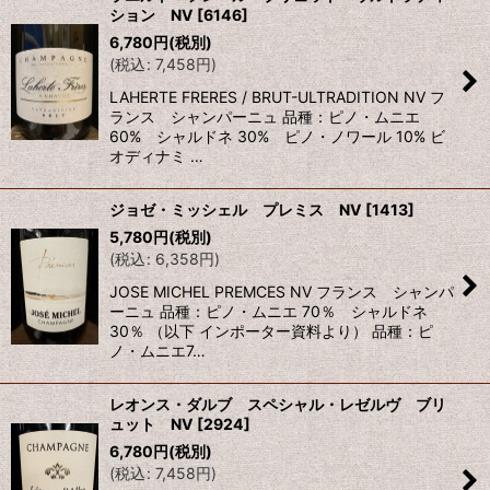
ション NV
[
6146
]
並び順
:
6,780
円
(税別)
(
税込
:
7,458
円
)
絞り込む
LAHERTE FRERES / BRUT-ULTRADITION NV フ
ランス シャンパーニュ 品種：ピノ・ムニエ
60% シャルドネ 30% ピノ・ノワール 10% ビ
オディナミ …
ジョゼ・ミッシェル プレミス NV
[
1413
]
5,780
円
(税別)
(
税込
:
6,358
円
)
JOSE MICHEL PREMCES NV フランス シャンパ
ーニュ 品種：ピノ・ムニエ 70％ シャルドネ
30％ （以下 インポーター資料より） 品種：ピ
ノ・ムニエ7…
レオンス・ダルブ スペシャル・レゼルヴ ブリ
ュット NV
[
2924
]
6,780
円
(税別)
(
税込
:
7,458
円
)