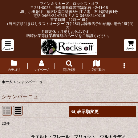
ワイン＆リカーズ ロックス・オフ
〒251-0025 神奈川県藤沢市鵠沼石上2-11-16
JR、小田急線 藤沢駅南口徒歩8分 江ノ電 石上駅徒歩1分
電話 0466-24-0745 ＦＡＸ 0466-24-0746
営業時間 12時〜19時
（当日店頭引き取りラストオーダー17時 18時以降来店予約が無い場合 18時閉
店）
月曜定休（月祝もお休みです。）
臨時休業等は業務連絡のページをご確認ください。
メニュー
カート
カテゴリ
マイページ
商品検索
ご利用案内
ホーム
>
シャンパーニュ
シャンパーニュ
表示順変更
閉じる
23
件
表示数
:
ラエルト・フレール ブリュット ウルトラディ