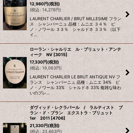
12,980
円
(税別)
(
税込
:
14,278
円
)
LAURENT CHARLIER / BRUT MILLESIME フラン
ス シャンパーニュ 品種：ムニエ ３４％ ピ
ノ・ノワール ３３％ シャルドネ ３３％ （以下
イ…
ローラン・シャルリエ ル・ブリュット・アンテ
ィーク NV
[
3015
]
17,330
円
(税別)
(
税込
:
19,063
円
)
LAURENT CHARLIER LE BRUT ANTIQUE NV フ
ランス シャンパーニュ 品種：ムニエ 34% ピ
ノ・ノワール 33% シャルドネ 33% 複雑な味わ
いのプレ…
ダヴィッド・レクラパール / ラルティスト ブ
ラン・ド・ブラン エクストラ・ブリュット
1er 2011
[
4706
]
21,330
円
(税別)
(
税込
:
23,463
円
)