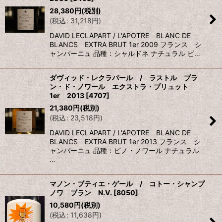
28,380
円
(税別)
(
税込
:
31,218
円
)
DAVID LECLAPART / L'APOTRE BLANC DE
BLANCS EXTRA BRUT 1er 2009 フランス シ
ャンパーニュ 品種：シャルドネ ナチュラル ビ…
ダヴィッド・レクラパール / ラストル ブラ
ン・ド・ノワール エクストラ・ブリュット
1er 2013
[
4707
]
21,380
円
(税別)
(
税込
:
23,518
円
)
DAVID LECLAPART / L'APOTRE BLANC DE
BLANCS EXTRA BRUT 1er 2013 フランス シ
ャンパーニュ 品種：ピノ・ノワール ナチュラル
…
マノン・ブティエ・ゲール / コトー・シャンプ
ノワ ブラン N.V.
[
8050
]
10,580
円
(税別)
(
税込
:
11,638
円
)