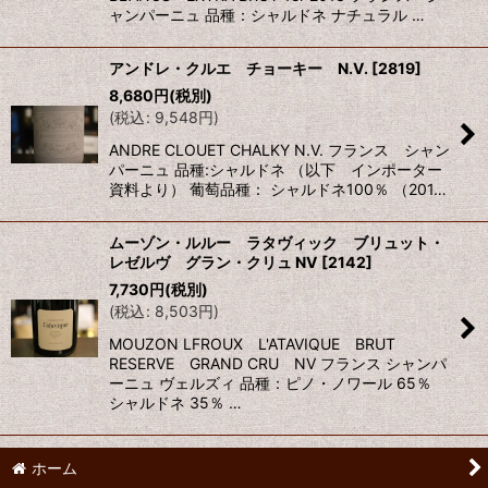
ャンパーニュ 品種：シャルドネ ナチュラル …
アンドレ・クルエ チョーキー N.V.
[
2819
]
8,680
円
(税別)
(
税込
:
9,548
円
)
ANDRE CLOUET CHALKY N.V. フランス シャン
パーニュ 品種:シャルドネ （以下 インポーター
資料より） 葡萄品種： シャルドネ100％ （201…
ムーゾン・ルルー ラタヴィック ブリュット・
レゼルヴ グラン・クリュ NV
[
2142
]
7,730
円
(税別)
(
税込
:
8,503
円
)
MOUZON LFROUX L'ATAVIQUE BRUT
RESERVE GRAND CRU NV フランス シャンパ
ーニュ ヴェルズィ 品種：ピノ・ノワール 65％
シャルドネ 35％ …
ホーム