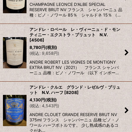
CHAMPAGNE LEONCE D'ALBE SPECIAL
RESERVE BRUT NV フランス シャンパーニュ 品
種：ピノ・ノワール 85％ シャルドネ 15％ （…
アンドレ・ロベール レ・ヴィーニュ・ド・モン
ティニー・エクストラ・ブリュット N.V.
[
4506
]
8,780
円
(税別)
(
税込
:
9,658
円
)
ANDRE ROBERT LES VIGNES DE MONTIGNY
EXTRA BRUT NV（2021） フランス シャンパ
ーニュ 品種：ピノ・ノワール （以下 インポー…
アンドレ・クルエ グランド・レゼルヴ・ブリュ
ット N.V. ハーフ
[
8208
]
4,130
円
(税別)
(
税込
:
4,543
円
)
ANDRE CLOUET GRANDE RESERVE BRUT NV
375ml フランス シャンパーニュ 品種:ピノ・ノ
ワール ハーフボトルです。 少し熟成感のあるコ
クがあ…