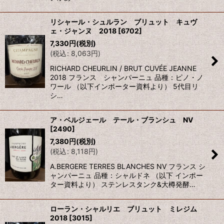
リシャール・シュルラン ブリュット キュヴ
ェ・ジャンヌ 2018
[
6702
]
7,330
円
(税別)
(
税込
:
8,063
円
)
RICHARD CHEURLIN / BRUT CUVÉE JEANNE
2018 フランス シャンパーニュ 品種：ピノ・ノ
ワール （以下インポーター資料より） 5代目リ
シ…
ア・ベルジェール テール・ブランシュ NV
[
2490
]
7,380
円
(税別)
(
税込
:
8,118
円
)
A.BERGERE TERRES BLANCHES NV フランス シ
ャンパーニュ 品種：シャルドネ （以下 インポー
ター資料より） ステンレスタンク&大樽発酵…
ローラン・シャルリエ ブリュット ミレジム
2018
[
3015
]