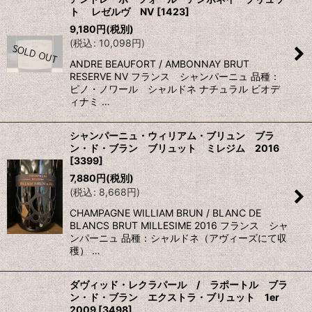
ト レゼルヴ NV
[
1423
]
9,180
円
(税別)
(
税込
:
10,098
円
)
ANDRE BEAUFORT / AMBONNAY BRUT
RESERVE NV フランス シャンパーニュ 品種：
ピノ・ノワール シャルドネ ナチュラル ビオデ
ィナミ …
シャンパーニュ・ウィリアム・ブリュン ブラ
ン・ド・ブラン ブリュット ミレジム 2016
[
3399
]
7,880
円
(税別)
(
税込
:
8,668
円
)
CHAMPAGNE WILLIAM BRUN / BLANC DE
BLANCS BRUT MILLESIME 2016 フランス シャ
ンパーニュ 品種：シャルドネ（アヴィーズにて収
穫） …
ダヴィッド・レクラパール / ラポートル ブラ
ン・ド・ブラン エクストラ・ブリュット 1er
2009
[
3498
]