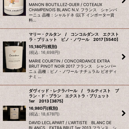
MANON BOUTILLEZ-GUER / COTEAUX
CHAMPENOIS BLANC N.V. フランス シャンパ
ーニュ 品種：シャルドネ (以下 インポーター資
料…
マリー・クルタン / コンコルダンス エクスト
ラ・ブリュット ピノ・ノワール 2017
[
5540
]
15,180
円
(税別)
(
税込
:
16,698
円
)
MARIE COURTIN / CONCORDANCE EXTRA
BRUT PINOT NOIR 2017 フランス シャンパー
ニュ 品種：ピノ・ノワール ナチュラル ビオディ
ナミ …
ダヴィッド・レクラパール / ラルティスト ブ
ラン・ド・ブラン エクストラ・ブリュット
1er 2013
[
3875
]
16,980
円
(税別)
(
税込
:
18,678
円
)
DAVID LECLAPART / L'ARTISTE BLANC DE
BLANCS EXTRA BRUT 1er 2013 フランス シ