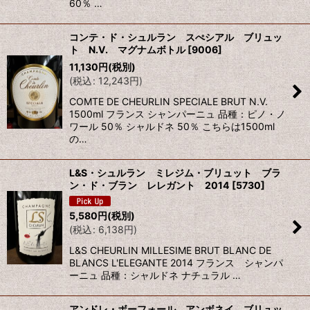
60％ …
コンテ・ド・シュルラン スぺシアル ブリュッ
ト N.V. マグナムボトル
[
9006
]
11,130
円
(税別)
(
税込
:
12,243
円
)
COMTE DE CHEURLIN SPECIALE BRUT N.V.
1500ml フランス シャンパーニュ 品種：ピノ・ノ
ワール 50％ シャルドネ 50％ こちらは1500ml
の…
L&S・シュルラン ミレジム・ブリュット ブラ
ン・ド・ブラン レレガント 2014
[
5730
]
5,580
円
(税別)
(
税込
:
6,138
円
)
L&S CHEURLIN MILLESIME BRUT BLANC DE
BLANCS L'ELEGANTE 2014 フランス シャンパ
ーニュ 品種：シャルドネ ナチュラル …
アンドレ・ボーフォール アンボネイ ブリュッ