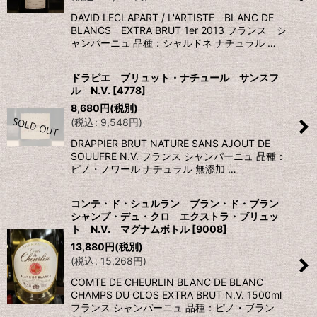
DAVID LECLAPART / L'ARTISTE BLANC DE
BLANCS EXTRA BRUT 1er 2013 フランス シ
ャンパーニュ 品種：シャルドネ ナチュラル …
ドラピエ ブリュット・ナチュール サンスフ
ル N.V.
[
4778
]
8,680
円
(税別)
(
税込
:
9,548
円
)
DRAPPIER BRUT NATURE SANS AJOUT DE
SOUUFRE N.V. フランス シャンパーニュ 品種：
ピノ・ノワール ナチュラル 無添加 …
コンテ・ド・シュルラン ブラン・ド・ブラン
シャンプ・デュ・クロ エクストラ・ブリュッ
ト N.V. マグナムボトル
[
9008
]
13,880
円
(税別)
(
税込
:
15,268
円
)
COMTE DE CHEURLIN BLANC DE BLANC
CHAMPS DU CLOS EXTRA BRUT N.V. 1500ml
フランス シャンパーニュ 品種：ピノ・ブラン