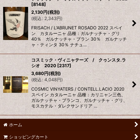
[
8148
]
並び順
:
2,130
円
(税別)
(
税込
:
2,343
円
)
絞り込む
FRISACH / L'ABRUNET ROSADO 2022 スペイ
ン カタルーニャ 品種：ガルナッチャ・グリ
40％ ガルナッチャ・ブラン 30％ ガルナッチ
ャ・ティンタ 30％ ナチュ…
コスミック・ヴィニャテーズ / クゥンスタ.ラ
シオ 2020
[
2317
]
3,680
円
(税別)
(
税込
:
4,048
円
)
COSMIC VINYATERS / CONTELL.LACIO 2020
スペイン カタルーニャ 品種：カリニャン三色、
ガルナッチャ・ブランコ、ガルナッチャ・グリ、
モスカテル・ダレクサンドリア …
ホーム
ショッピングカート