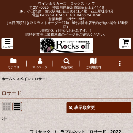
ワイン＆リカーズ ロックス・オフ
〒251-0025 神奈川県藤沢市鵠沼石上2-11-16
JR、小田急線 藤沢駅南口徒歩8分 江ノ電 石上駅徒歩1分
電話 0466-24-0745 ＦＡＸ 0466-24-0746
営業時間 12時〜19時
（当日店頭引き取りラストオーダー17時 18時以降来店予約が無い場合 18時閉
店）
月曜定休（月祝もお休みです。）
臨時休業等は業務連絡のページをご確認ください。
メニュー
カート
カテゴリ
マイページ
商品検索
ご利用案内
ホーム
>
スペイン
>
ロサード
ロサード
表示順変更
閉じる
2
件
表示数
:
フリサック / ラブルネット ロサード 2022