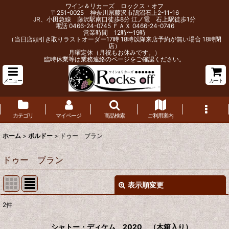
ワイン＆リカーズ ロックス・オフ
〒251-0025 神奈川県藤沢市鵠沼石上2-11-16
JR、小田急線 藤沢駅南口徒歩8分 江ノ電 石上駅徒歩1分
電話 0466-24-0745 ＦＡＸ 0466-24-0746
営業時間 12時〜19時
（当日店頭引き取りラストオーダー17時 18時以降来店予約が無い場合 18時閉
店）
月曜定休（月祝もお休みです。）
臨時休業等は業務連絡のページをご確認ください。
メニュー
カート
カテゴリ
マイページ
商品検索
ご利用案内
ホーム
>
ボルドー
>
ドゥー ブラン
ドゥー ブラン
表示順変更
閉じる
2
件
表示数
:
シャトー・ディケム 2020 （木箱入り）