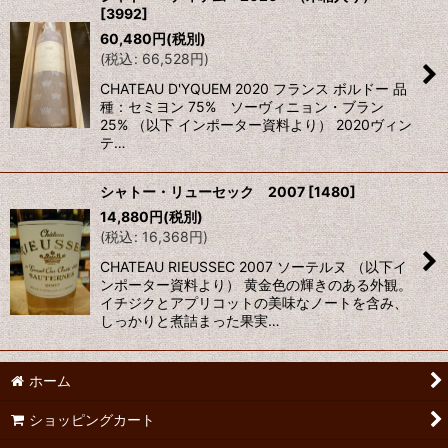
[
3992
]
並び順
:
60,480
円
(税別)
(
税込
:
66,528
円
)
絞り込む
CHATEAU D'YQUEM 2020 フランス ボルドー 品
種：セミヨン 75% ソーヴィニョン・ブラン
25% （以下 インポーター資料より） 2020ヴィン
テ…
シャトー・リューセック 2007
[
1480
]
14,880
円
(税別)
(
税込
:
16,368
円
)
CHATEAU RIEUSSEC 2007 ソーテルヌ （以下イ
ンポーター資料より） 黄金色の輝きのある外観。
イチジクとアプリコットの美味なノートを含み、
しっかりと煮詰まった果実…
ホーム
ショッピングカート