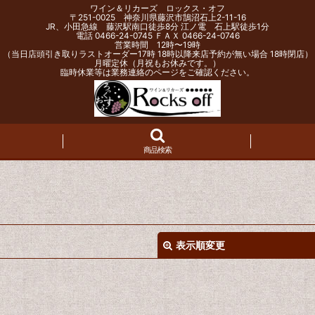
ワイン＆リカーズ ロックス・オフ
〒251-0025 神奈川県藤沢市鵠沼石上2-11-16
JR、小田急線 藤沢駅南口徒歩8分 江ノ電 石上駅徒歩1分
電話 0466-24-0745 ＦＡＸ 0466-24-0746
営業時間 12時〜19時
（当日店頭引き取りラストオーダー17時 18時以降来店予約が無い場合 18時閉店）
月曜定休（月祝もお休みです。）
臨時休業等は業務連絡のページをご確認ください。
商品検索
表示順変更