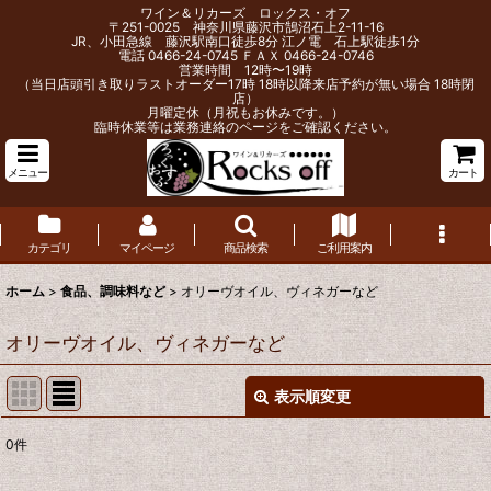
ワイン＆リカーズ ロックス・オフ
〒251-0025 神奈川県藤沢市鵠沼石上2-11-16
JR、小田急線 藤沢駅南口徒歩8分 江ノ電 石上駅徒歩1分
電話 0466-24-0745 ＦＡＸ 0466-24-0746
営業時間 12時〜19時
（当日店頭引き取りラストオーダー17時 18時以降来店予約が無い場合 18時閉
店）
月曜定休（月祝もお休みです。）
臨時休業等は業務連絡のページをご確認ください。
メニュー
カート
カテゴリ
マイページ
商品検索
ご利用案内
ホーム
>
食品、調味料など
>
オリーヴオイル、ヴィネガーなど
オリーヴオイル、ヴィネガーなど
表示順変更
閉じる
0
件
表示数
: