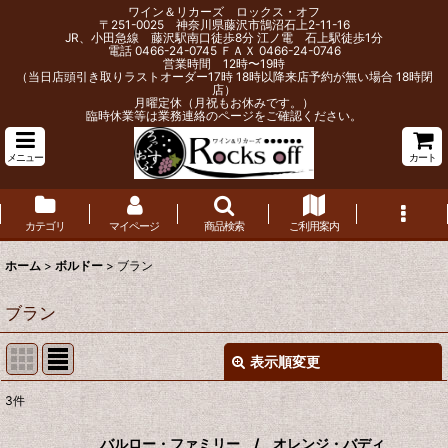
ワイン＆リカーズ ロックス・オフ
〒251-0025 神奈川県藤沢市鵠沼石上2-11-16
JR、小田急線 藤沢駅南口徒歩8分 江ノ電 石上駅徒歩1分
電話 0466-24-0745 ＦＡＸ 0466-24-0746
営業時間 12時〜19時
（当日店頭引き取りラストオーダー17時 18時以降来店予約が無い場合 18時閉
店）
月曜定休（月祝もお休みです。）
臨時休業等は業務連絡のページをご確認ください。
メニュー
カート
カテゴリ
マイページ
商品検索
ご利用案内
ホーム
>
ボルドー
>
ブラン
ブラン
表示順変更
閉じる
3
件
表示数
:
バルロー・ファミリー / オレンジ・バディ