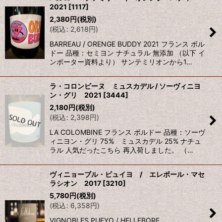
2021
[
1117
]
並び順
:
2,380
円
(税別)
(
税込
:
2,618
円
)
絞り込む
BARREAU / ORENGE BUDDY 2021 フランス ボル
ドー 品種：セミヨン ナチュラル 無添加 （以下 イ
ンポーター資料より） サンテミリオンから1…
ラ・コロンビーヌ ミュスカデル / ソーヴィニヨ
ン・グリ 2021
[
3444
]
2,180
円
(税別)
(
税込
:
2,398
円
)
LA COLOMBINE フランス ボルドー 品種：ソーヴ
ィニヨン・グリ 75% ミュスカデル 25% ナチュ
ラル 人気だったこちら 再入荷しました。 （…
ヴィニョーブル・ピュイヨ / エレボール・マセ
ラシオン 2017
[
3210
]
5,780
円
(税別)
(
税込
:
6,358
円
)
VIGNOBLES PUEYO / HELLEBORE