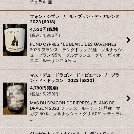
チュラル 無…
フォン・シプレ / ル・ブラン・デ・ガレンヌ
2023
[
6918
]
4,530
円
(税別)
(
税込
:
4,983
円
)
FOND CYPRES / LE BLANC DES GARENNES
2023 フランス ラングドック 品種：グルナッシ
ュ・ブラン 95％ グルナッシュ・グリ ヴィオ
ニエ ルーサンヌ 5％ …
マス・デュ・ドラゴン・ド・ピエール / ブラ
ン・ド・ドラゴン 2023
[
5820
]
4,780
円
(税別)
(
税込
:
5,258
円
)
MAS DU DRAGON DE PIERRES / BLANC DE
DRAGON 2023 フランス ルーション 品種：マ
カブ 50％ グルナッシュ・グリ 50％ ナチュラル
…
ジョゼット・エ・ミシェル / モン・ロック