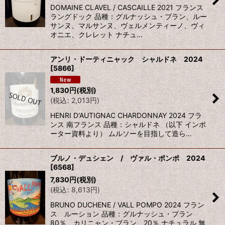
DOMAINE CLAVEL / CASCAILLE 2021 フランス
ラングドック 品種：グルナッシュ・ブラン、ルー
サンヌ、マルサンヌ、ヴェルメンティーノ、ヴィ
オニエ、クレレット ナチュ…
アンリ・ドーティニャック シャルドネ 2024
[
5866
]
1,830
円
(税別)
(
税込
:
2,013
円
)
HENRI D'AUTIGNAC CHARDONNAY 2024 フラ
ンス 南フランス 品種：シャルドネ （以下 インポ
ーター資料より） ムルソーを目指して造ら…
ブルノ・デュシェン / ヴァル・ポンポ 2024
[
6568
]
7,830
円
(税別)
(
税込
:
8,613
円
)
BRUNO DUCHENE / VALL POMPO 2024 フラン
ス ルーション 品種：グルナッシュ・ブラン
80％ カリニャン・ブラン 20％ ナチュラル 無