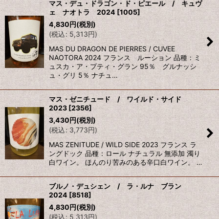
マス・デュ・ドラゴン・ド・ピエール / キュヴ
ェ ナオトラ 2024
[
1005
]
4,830
円
(税別)
(
税込
:
5,313
円
)
MAS DU DRAGON DE PIERRES / CUVEE
NAOTORA 2024 フランス ルーション 品種：ミ
ュスカ・ア・プティ・グラン 95％ グルナッシ
ュ・グリ 5％ ナチュ…
マス・ゼニチュード / ワイルド・サイド
2023
[
2356
]
3,430
円
(税別)
(
税込
:
3,773
円
)
MAS ZENITUDE / WILD SIDE 2023 フランス ラ
ングドック 品種：ロール ナチュラル 無添加 濁り
白ワイン。 ほんのり苦みのある辛口白ワイン。 …
ブルノ・デュシェン / ラ・ルナ ブラン
2024
[
8518
]
4,830
円
(税別)
(
税込
:
5,313
円
)