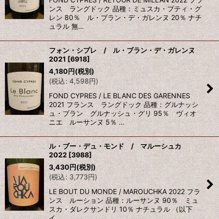
ンス ラングドック 品種：ミュスカ・プティ・グ
レン 80％ ル・ブラン・デ・ガレンヌ 20％ ナチ
ュラル 無…
フォン・シプレ / ル・ブラン・デ・ガレンヌ
2021
[
6918
]
4,180
円
(税別)
(
税込
:
4,598
円
)
FOND CYPRES / LE BLANC DES GARENNES
2021 フランス ラングドック 品種：グルナッシ
ュ・ブラン グルナッシュ・グリ 95％ ヴィオ
ニエ ルーサンヌ 5％ …
ル・ブー・デュ・モンド / マルーシュカ
2022
[
3988
]
3,430
円
(税別)
(
税込
:
3,773
円
)
LE BOUT DU MONDE / MAROUCHKA 2022 フラ
ンス ルーション 品種：ルーサンヌ 90％ ミュ
スカ・ダレクサンドリ 10％ ナチュラル （以下
イ…