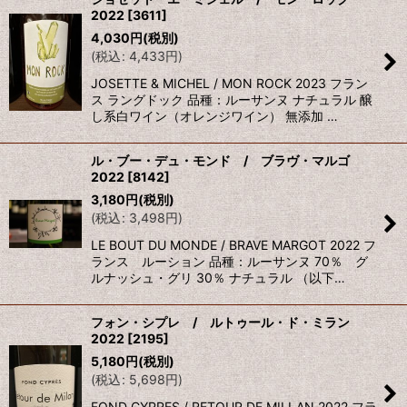
2022
[
3611
]
4,030
円
(税別)
(
税込
:
4,433
円
)
JOSETTE & MICHEL / MON ROCK 2023 フラン
ス ラングドック 品種：ルーサンヌ ナチュラル 醸
し系白ワイン（オレンジワイン） 無添加 …
ル・ブー・デュ・モンド / ブラヴ・マルゴ
2022
[
8142
]
3,180
円
(税別)
(
税込
:
3,498
円
)
LE BOUT DU MONDE / BRAVE MARGOT 2022 フ
ランス ルーション 品種：ルーサンヌ 70％ グ
ルナッシュ・グリ 30％ ナチュラル （以下…
フォン・シプレ / ルトゥール・ド・ミラン
2022
[
2195
]
5,180
円
(税別)
(
税込
:
5,698
円
)
FOND CYPRES / RETOUR DE MILLAN 2022 フラ