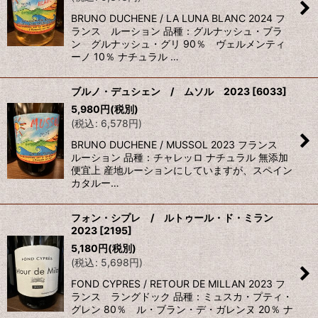
BRUNO DUCHENE / LA LUNA BLANC 2024 フ
ランス ルーション 品種：グルナッシュ・ブラ
ン グルナッシュ・グリ 90％ ヴェルメンティ
ーノ 10％ ナチュラル …
ブルノ・デュシェン / ムソル 2023
[
6033
]
5,980
円
(税別)
(
税込
:
6,578
円
)
BRUNO DUCHENE / MUSSOL 2023 フランス
ルーション 品種：チャレッロ ナチュラル 無添加
便宜上 産地ルーションにしていますが、スペイン
カタルー…
フォン・シプレ / ルトゥール・ド・ミラン
2023
[
2195
]
5,180
円
(税別)
(
税込
:
5,698
円
)
FOND CYPRES / RETOUR DE MILLAN 2023 フ
ランス ラングドック 品種：ミュスカ・プティ・
グレン 80％ ル・ブラン・デ・ガレンヌ 20％ ナ