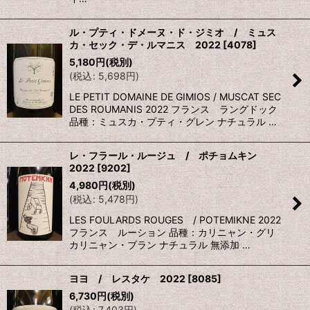
ル・プティ・ドメーヌ・ド・ジミオ / ミュス
カ・セック・デ・ルマニス 2022
[
4078
]
5,180
円
(税別)
(
税込
:
5,698
円
)
LE PETIT DOMAINE DE GIMIOS / MUSCAT SEC
DES ROUMANIS 2022 フランス ラングドック
品種：ミュスカ・プティ・グレン ナチュラル …
レ・フラール・ルージュ / ポチョムキン
2022
[
9202
]
4,980
円
(税別)
(
税込
:
5,478
円
)
LES FOULARDS ROUGES / POTEMIKNE 2022
フランス ルーション 品種：カリニャン・グリ
カリニャン・ブラン ナチュラル 無添加 …
ヨヨ / レスタケ 2022
[
8085
]
6,730
円
(税別)
(
税込
:
7,403
円
)