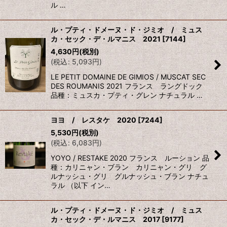
ル …
ル・プティ・ドメーヌ・ド・ジミオ / ミュス
カ・セック・デ・ルマニス 2021
[
7144
]
4,630
円
(税別)
(
税込
:
5,093
円
)
LE PETIT DOMAINE DE GIMIOS / MUSCAT SEC
DES ROUMANIS 2021 フランス ラングドック
品種：ミュスカ・プティ・グレン ナチュラル …
ヨヨ / レスタケ 2020
[
7244
]
5,530
円
(税別)
(
税込
:
6,083
円
)
YOYO / RESTAKE 2020 フランス ルーション 品
種：カリニャン・ブラン カリニャン・グリ グ
ルナッシュ・グリ グルナッシュ・ブラン ナチュ
ラル （以下 イン…
ル・プティ・ドメーヌ・ド・ジミオ / ミュス
カ・セック・デ・ルマニス 2017
[
9177
]