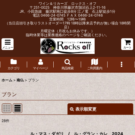
ワイン＆リカーズ ロックス・オフ
〒251-0025 神奈川県藤沢市鵠沼石上2-11-16
JR、小田急線 藤沢駅南口徒歩8分 江ノ電 石上駅徒歩1分
電話 0466-24-0745 ＦＡＸ 0466-24-0746
営業時間 12時〜19時
（当日店頭引き取りラストオーダー17時 18時以降来店予約が無い場合 18時閉
店）
月曜定休（月祝もお休みです。）
臨時休業等は業務連絡のページをご確認ください。
メニュー
カート
カテゴリ
マイページ
商品検索
ご利用案内
ホーム
>
南仏
>
ブラン
ブラン
表示順変更
閉じる
28
件
表示数
:
ル・マス・ダガリ / ル・グラン・カレ 2024