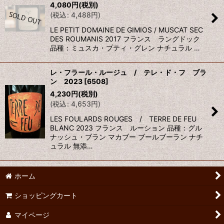
4,080
円
(税別)
(
税込
:
4,488
円
)
LE PETIT DOMAINE DE GIMIOS / MUSCAT SEC
DES ROUMANIS 2017 フランス ラングドック
品種：ミュスカ・プティ・グレン ナチュラル …
レ・フラール・ルージュ / テレ・ド・フ ブラ
ン 2023
[
6508
]
4,230
円
(税別)
(
税込
:
4,653
円
)
LES FOULARDS ROUGES / TERRE DE FEU
BLANC 2023 フランス ルーション 品種：グル
ナッシュ・ブラン マカブー ブールブーラン ナチ
ュラル 無添…
ホーム
ショッピングカート
マイページ