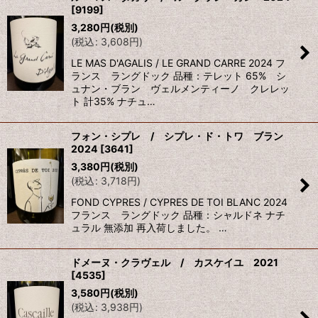
[
9199
]
並び順
:
3,280
円
(税別)
(
税込
:
3,608
円
)
絞り込む
LE MAS D'AGALIS / LE GRAND CARRE 2024 フ
ランス ラングドック 品種：テレット 65% シ
ュナン・ブラン ヴェルメンティーノ クレレッ
ト 計35% ナチュ…
フォン・シプレ / シプレ・ド・トワ ブラン
2024
[
3641
]
3,380
円
(税別)
(
税込
:
3,718
円
)
FOND CYPRES / CYPRES DE TOI BLANC 2024
フランス ラングドック 品種：シャルドネ ナチ
ュラル 無添加 再入荷しました。 …
ドメーヌ・クラヴェル / カスケイユ 2021
[
4535
]
3,580
円
(税別)
(
税込
:
3,938
円
)