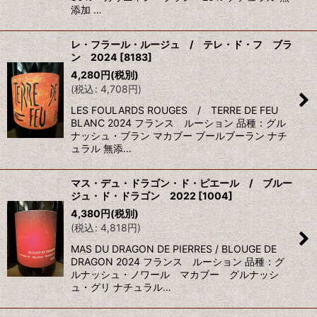
添加 …
レ・フラール・ルージュ / テレ・ド・フ ブラ
ン 2024
[
8183
]
4,280
円
(税別)
(
税込
:
4,708
円
)
LES FOULARDS ROUGES / TERRE DE FEU
BLANC 2024 フランス ルーション 品種：グル
ナッシュ・ブラン マカブー ブールブーラン ナチ
ュラル 無添…
マス・デュ・ドラゴン・ド・ピエール / ブルー
ジュ・ド・ドラゴン 2022
[
1004
]
4,380
円
(税別)
(
税込
:
4,818
円
)
MAS DU DRAGON DE PIERRES / BLOUGE DE
DRAGON 2024 フランス ルーション 品種：グ
ルナッシュ・ノワール マカブー グルナッシ
ュ・グリ ナチュラル…