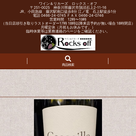
ワイン＆リカーズ ロックス・オフ
〒251-0025 神奈川県藤沢市鵠沼石上2-11-16
JR、小田急線 藤沢駅南口徒歩8分 江ノ電 石上駅徒歩1分
電話 0466-24-0745 ＦＡＸ 0466-24-0746
営業時間 12時〜19時
（当日店頭引き取りラストオーダー17時 18時以降来店予約が無い場合 18時閉店）
月曜定休（月祝もお休みです。）
臨時休業等は業務連絡のページをご確認ください。
商品検索