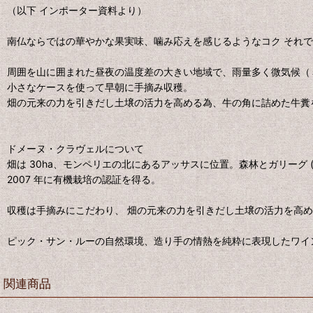
（以下 インポーター資料より）
南仏ならではの華やかな果実味、噛み応えを感じるようなコク それ
周囲を山に囲まれた昼夜の温度差の大きい地域で、雨量多く微気候（
小さなケースを使って早朝に手摘み収穫。
畑の元来の力を引きだし土壌の活力を高める為、牛の角に詰めた牛糞を使
ドメーヌ・クラヴェルについて
畑は 30ha、モンペリエの北にあるアッサスに位置。森林とガリー
2007 年に有機栽培の認証を得る。
収穫は手摘みにこだわり、 畑の元来の力を引きだし土壌の活力を高
ピック・サン・ルーの自然環境、造り手の情熱を純粋に表現したワイ
関連商品