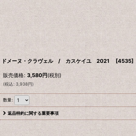
ドメーヌ・クラヴェル / カスケイユ 2021
[
4535
]
販売価格
:
3,580
円
(税別)
(
税込
:
3,938
円
)
数量
:
返品特約に関する重要事項