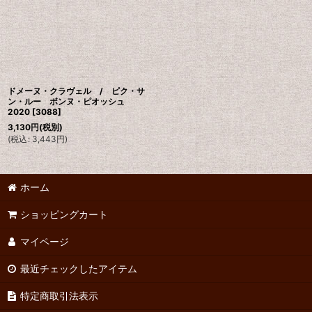
ドメーヌ・クラヴェル / ピク・サ
ン・ルー ボンヌ・ピオッシュ
2020
[
3088
]
3,130
円
(税別)
(
税込
:
3,443
円
)
ホーム
ショッピングカート
マイページ
最近チェックしたアイテム
特定商取引法表示