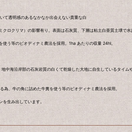
でいて透明感のあるなかなか出会えない貴重な白
ミクロクリマ）の影響有り。表面は石灰質、下層は粘土白亜質土壌で水
う等のビオディナミ農法を採用。1ha あたりの収量 24hl。
グ ( 地中海沿岸部の石灰岩質の白くて乾燥した大地に自生しているタイ
める為、牛の角に詰めた牛糞を使う等のビオディナミ農法を採用。
ンを生み出しています。