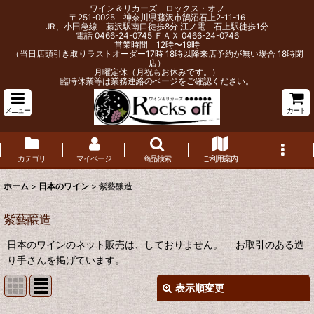
ワイン＆リカーズ ロックス・オフ
〒251-0025 神奈川県藤沢市鵠沼石上2-11-16
JR、小田急線 藤沢駅南口徒歩8分 江ノ電 石上駅徒歩1分
電話 0466-24-0745 ＦＡＸ 0466-24-0746
営業時間 12時〜19時
（当日店頭引き取りラストオーダー17時 18時以降来店予約が無い場合 18時閉
店）
月曜定休（月祝もお休みです。）
臨時休業等は業務連絡のページをご確認ください。
メニュー
カート
カテゴリ
マイページ
商品検索
ご利用案内
ホーム
>
日本のワイン
>
紫藝醸造
紫藝醸造
日本のワインのネット販売は、しておりません。 お取引のある造
り手さんを掲げています。
表示順変更
閉じる