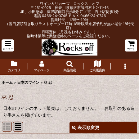
ワイン＆リカーズ ロックス・オフ
〒251-0025 神奈川県藤沢市鵠沼石上2-11-16
JR、小田急線 藤沢駅南口徒歩8分 江ノ電 石上駅徒歩1分
電話 0466-24-0745 ＦＡＸ 0466-24-0746
営業時間 12時〜19時
（当日店頭引き取りラストオーダー17時 18時以降来店予約が無い場合 18時閉
店）
月曜定休（月祝もお休みです。）
臨時休業等は業務連絡のページをご確認ください。
メニュー
カート
カテゴリ
マイページ
商品検索
ご利用案内
ホーム
>
日本のワイン
>
林 忍
林 忍
日本のワインのネット販売は、しておりません。 お取引のある造
り手さんを掲げています。
表示順変更
閉じる