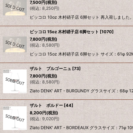
7,500
円
(税別)
並び順
:
(
税込
:
8,250
円
)
ピッコロ 10oz 木村硝子店 6脚セット 再入荷しました。
ピッコロ 15oz 木村硝子店 6脚セット
[
1070
]
7,800
円
(税別)
(
税込
:
8,580
円
)
ピッコロ 15oz 木村硝子店 6脚セット サイズ：61φ
ザルト ブルゴーニュ
[
73
]
7,800
円
(税別)
(
税込
:
8,580
円
)
Zlato DENK' ART - BURGUNDY グラスサイズ：
ザルト ボルドー
[
44
]
8,200
円
(税別)
(
税込
:
9,020
円
)
Zlato DENK' ART - BORDEAUX グラスサイズ：