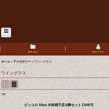
メニュー
カテゴリ
マイページ
ホーム
>
アクセサリー
>
ワイングラス
ワイングラス
7
件
表示数
:
ピッコロ 10oz 木村硝子店 6脚セット
[
1007
]