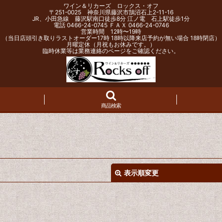
ワイン＆リカーズ ロックス・オフ
〒251-0025 神奈川県藤沢市鵠沼石上2-11-16
JR、小田急線 藤沢駅南口徒歩8分 江ノ電 石上駅徒歩1分
電話 0466-24-0745 ＦＡＸ 0466-24-0746
営業時間 12時〜19時
（当日店頭引き取りラストオーダー17時 18時以降来店予約が無い場合 18時閉店）
月曜定休（月祝もお休みです。）
臨時休業等は業務連絡のページをご確認ください。
商品検索
表示順変更