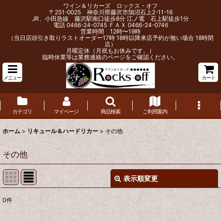
ワイン＆リカーズ ロックス・オフ
〒251-0025 神奈川県藤沢市鵠沼石上2-11-16
JR、小田急線 藤沢駅南口徒歩8分 江ノ電 石上駅徒歩1分
電話 0466-24-0745 ＦＡＸ 0466-24-0746
営業時間 12時〜19時
（当日店頭引き取りラストオーダー17時 18時以降来店予約が無い場合 18時閉
店）
月曜定休（月祝もお休みです。）
臨時休業等は業務連絡のページをご確認ください。
メニュー
カート
カテゴリ
マイページ
商品検索
ご利用案内
ホーム
>
リキュール＆ハードリカー
>
その他
その他
表示順変更
閉じる
0
件
表示数
: