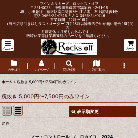
ワイン＆リカーズ ロックス・オフ
〒251-0025 神奈川県藤沢市鵠沼石上2-11-16
JR、小田急線 藤沢駅南口徒歩8分 江ノ電 石上駅徒歩1分
電話 0466-24-0745 ＦＡＸ 0466-24-0746
営業時間 12時〜19時
（当日店頭引き取りラストオーダー17時 18時以降来店予約が無い場合 18時閉
店）
月曜定休（月祝もお休みです。）
臨時休業等は業務連絡のページをご確認ください。
メニュー
カート
カテゴリ
マイページ
商品検索
ご利用案内
ホーム
>
税抜き 5,000円〜7,500円の赤ワイン
税抜き 5,000円〜7,500円の赤ワイン
表示順変更
閉じる
31
件
表示数
:
ノー・コントロール / ロカイユ 2024