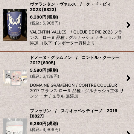
ヴァランタン・ヴァルス / ク・ド・ピィ
2023
[
6823
]
6,280
円
(税別)
(
税込
:
6,908
円
)
VALENTIN VALLES / QUEUE DE PIE 2023 フラ
ンス ローヌ 品種：グルナッシュ ナチュラル 無
添加 （以下 インポーター資料より…
ドメーヌ・グラムノン / コントル・クーラー
2017
[
6995
]
5,580
円
(税別)
(
税込
:
6,138
円
)
DOMAINE GRAMENON / CONTRE COULEUR
2017 フランス ローヌ 品種：グルナッシュ主体 サ
ンソー ナチュラル 無添加
ブレッサン / スキオッペッティーノ 2016
[
8827
]
6,280
円
(税別)
(
税込
:
6,908
円
)