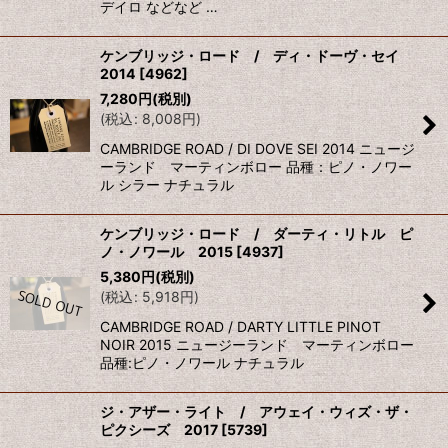
デイロ などなど …
ケンブリッジ・ロード / ディ・ドーヴ・セイ
2014
[
4962
]
7,280
円
(税別)
(
税込
:
8,008
円
)
CAMBRIDGE ROAD / DI DOVE SEI 2014 ニュージ
ーランド マーティンボロー 品種：ピノ・ノワー
ル シラー ナチュラル
ケンブリッジ・ロード / ダーティ・リトル ピ
ノ・ノワール 2015
[
4937
]
5,380
円
(税別)
(
税込
:
5,918
円
)
CAMBRIDGE ROAD / DARTY LITTLE PINOT
NOIR 2015 ニュージーランド マーティンボロー
品種:ピノ・ノワール ナチュラル
ジ・アザー・ライト / アウェイ・ウィズ・ザ・
ピクシーズ 2017
[
5739
]