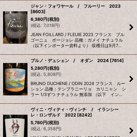
ジャン・フォワヤール / フルーリー 2023
[
8603
]
6,380
円
(税別)
(
税込
:
7,018
円
)
JEAN FOILLARD / FLEUIE 2023 フランス ブル
ゴーニュ ボージョレ 品種：ガメイ ナチュラル
（以下インポーター資料より） 収穫日は9月7…
ブルノ・デュシェン / オダン 2024
[
7614
]
5,280
円
(税別)
(
税込
:
5,808
円
)
BRUNO DUCHENE / ODIN 2024 フランス ルー
ション 品種：テンプラニーリョ カリニャン シ
ラー 1/3ずつ ナチュラル 無添加 （以下 イン…
ヴィニ・ヴィティ・ヴィンチ / イランシー
レ・ロンザルド 2022
[
8242
]
5,780
円
(税別)
(
税込
:
6,358
円
)