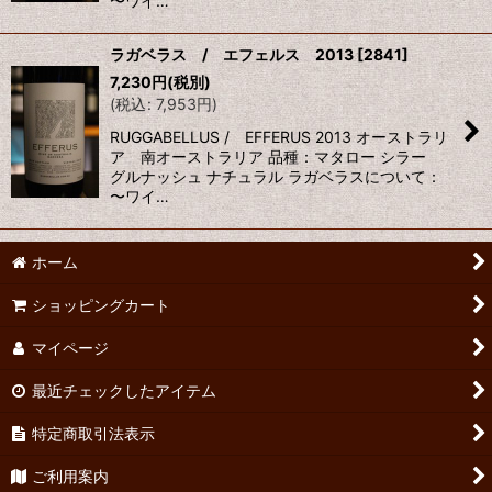
〜ワイ…
ラガベラス / エフェルス 2013
[
2841
]
7,230
円
(税別)
(
税込
:
7,953
円
)
RUGGABELLUS / EFFERUS 2013 オーストラリ
ア 南オーストラリア 品種：マタロー シラー
グルナッシュ ナチュラル ラガベラスについて：
〜ワイ…
ホーム
ショッピングカート
マイページ
最近チェックしたアイテム
特定商取引法表示
ご利用案内