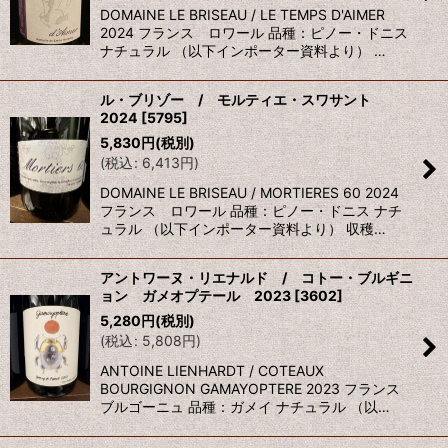
DOMAINE LE BRISEAU / LE TEMPS D'AIMER
2024 フランス ロワール 品種：ピノー・ドニス
ナチュラル （以下インポーター資料より） …
ル・ブリゾー / モルティエ・スワサント
2024
[
5795
]
5,830
円
(税別)
(
税込
:
6,413
円
)
DOMAINE LE BRISEAU / MORTIERES 60 2024
フランス ロワール 品種：ピノー・ドニス ナチ
ュラル （以下インポーター資料より） 収穫…
アントワーヌ・リエナルド / コトー・ブルギニ
ョン ガメオプテール 2023
[
3602
]
5,280
円
(税別)
(
税込
:
5,808
円
)
ANTOINE LIENHARDT / COTEAUX
BOURGIGNON GAMAYOPTERE 2023 フランス
ブルゴーニュ 品種：ガメイ ナチュラル （以…