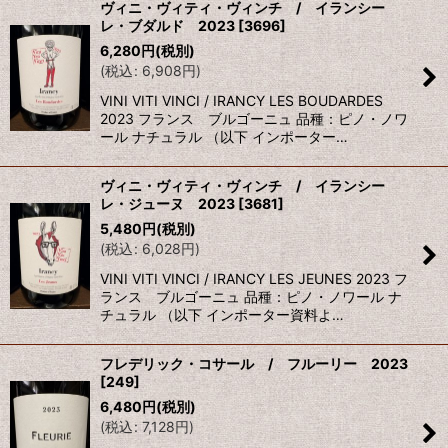
ヴィニ・ヴィティ・ヴィンチ / イランシー
レ・ブダルド 2023
[
3696
]
6,280
円
(税別)
(
税込
:
6,908
円
)
VINI VITI VINCI / IRANCY LES BOUDARDES
2023 フランス ブルゴーニュ 品種：ピノ・ノワ
ール ナチュラル （以下 インポーター…
ヴィニ・ヴィティ・ヴィンチ / イランシー
レ・ジューヌ 2023
[
3681
]
5,480
円
(税別)
(
税込
:
6,028
円
)
VINI VITI VINCI / IRANCY LES JEUNES 2023 フ
ランス ブルゴーニュ 品種：ピノ・ノワール ナ
チュラル （以下 インポーター資料よ…
フレデリック・コサール / フルーリー 2023
[
249
]
6,480
円
(税別)
(
税込
:
7,128
円
)