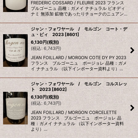
FREDERIC COSSARD / FLEURIE 2023 フランス
ブルゴーニュ 品種：ガメイ ナチュラル ビオディ
ナミ 無添加 鉱物であったりチョークのニュアン…
ジャン・フォワヤール / モルゴン コート・デ
ュ・ピィ 2023
[
8601
]
6,130
円
(税別)
(
税込
:
6,743
円
)
JEAN FOILLARD / MORGON COTE DY PY 2023
フランス ブルゴーニュ ボージョレ 品種：ガメ
イ ナチュラル （以下インポーター資料より）…
ジャン・フォワヤール / モルゴン コルスレッ
ト 2023
[
8602
]
6,130
円
(税別)
(
税込
:
6,743
円
)
JEAN FOILLARD / MORGON CORCELETTE
2023 フランス ブルゴーニュ ボージョレ 品
種：ガメイ ナチュラル （以下インポーター資料
より）…