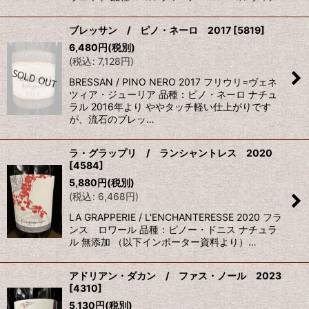
ブレッサン / ピノ・ネーロ 2017
[
5819
]
6,480
円
(税別)
(
税込
:
7,128
円
)
BRESSAN / PINO NERO 2017 フリウリ=ヴェネ
ツィア・ジューリア 品種：ピノ・ネーロ ナチュ
ラル 2016年より ややタッチ軽い仕上がりです
が、流石のブレッ…
ラ・グラップリ / ランシャントレス 2020
[
4584
]
5,880
円
(税別)
(
税込
:
6,468
円
)
LA GRAPPERIE / L'ENCHANTERESSE 2020 フラ
ンス ロワール 品種：ピノー・ドニス ナチュラ
ル 無添加 （以下インポーター資料より）…
アドリアン・ダカン / ファス・ノール 2023
[
4310
]
5,130
円
(税別)