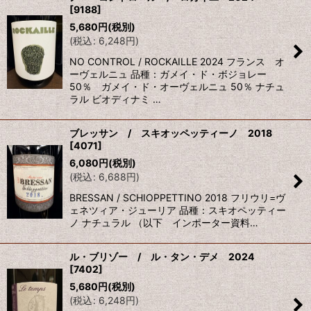
[
9188
]
並び順
:
5,680
円
(税別)
(
税込
:
6,248
円
)
絞り込む
NO CONTROL / ROCKAILLE 2024 フランス オ
ーヴェルニュ 品種：ガメイ・ド・ボジョレー
50％ ガメイ・ド・オーヴェルニュ 50％ ナチュ
ラル ビオディナミ …
ブレッサン / スキオッペッティーノ 2018
[
4071
]
6,080
円
(税別)
(
税込
:
6,688
円
)
BRESSAN / SCHIOPPETTINO 2018 フリウリ=ヴ
ェネツィア・ジューリア 品種：スキオペッティー
ノ ナチュラル （以下 インポーター資料…
ル・ブリゾー / ル・タン・デメ 2024
[
7402
]
5,680
円
(税別)
(
税込
:
6,248
円
)