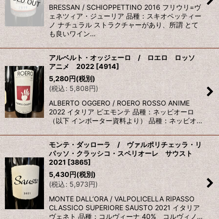
BRESSAN / SCHIOPPETTINO 2016 フリウリ=ヴ
ェネツィア・ジューリア 品種：スキオペッティー
ノ ナチュラル ストラクチャーがあり、所謂 とて
も良いワイン…
アルベルト・オッジェーロ / ロエロ ロッソ
アニメ 2022
[
4914
]
5,280
円
(税別)
(
税込
:
5,808
円
)
ALBERTO OGGERO / ROERO ROSSO ANIME
2022 イタリア ピエモンテ 品種：ネッビオーロ
（以下 インポーター資料より） 品種：ネッビオ…
モンテ・ダッローラ / ヴァルポリチェッラ・リ
パッソ・クラッシコ・スペリオーレ サウスト
2021
[
3865
]
5,430
円
(税別)
(
税込
:
5,973
円
)
MONTE DALL’ORA / VALPOLICELLA RIPASSO
CLASSICO SUPERIORE SAUSTO 2021 イタリア
ヴェネト 品種：コルヴィーナ 40% コルヴィノ…