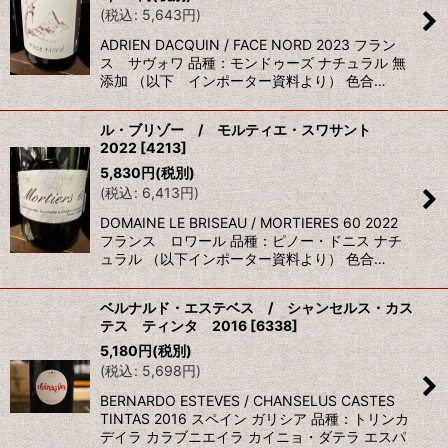
(
税込
:
5,643
円
)
ADRIEN DACQUIN / FACE NORD 2023 フラン
ス サヴォワ 品種：モンドゥーズ ナチュラル 無
添加 （以下 インポーター資料より） 色合…
ル・ブリゾー / モルティエ・スワサント
2022
[
4213
]
5,830
円
(税別)
(
税込
:
6,413
円
)
DOMAINE LE BRISEAU / MORTIERES 60 2022
フランス ロワール 品種：ピノー・ドニス ナチ
ュラル （以下インポーター資料より） 色合…
ベルナルド・エステベス / シャンセルス・カス
テス ティンタ 2016
[
6338
]
5,180
円
(税別)
(
税込
:
5,698
円
)
BERNARDO ESTEVES / CHANSELUS CASTES
TINTAS 2016 スペイン ガリシア 品種：トリンカ
デイラ カラブニエイラ カイニョ・ダテラ エスパ