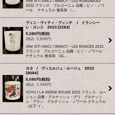
VINI VITI VINCI / IRANCY - LES RONSARDES
2022 フランス ブルゴーニュ 品種：ピノ・ノワ
ール ナチュラル 無添加 （…
ヴィニ・ヴィティ・ヴィンチ / イランシー
レ・ロンス 2023
[
2283
]
5,280
円
(税別)
(
税込
:
5,808
円
)
VINI VITI VINCI / IRANCY - LES RONCES 2022
フランス ブルゴーニュ 品種：ピノ・ノワール
ナチュラル 無添加 （以…
ヨヨ / ヴィエルジュ・ルージュ 2023
[
8084
]
5,080
円
(税別)
(
税込
:
5,588
円
)
YOYO / LA VIERGE ROUGE 2023 フランス ルー
ション 品種：グルナッシュ・グリ グルナッシ
ュ・ブラン グルナッシュ・ノワール ナチュラル
（以下 イ…