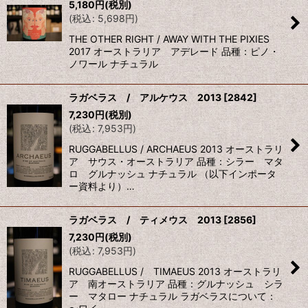
5,180
円
(税別)
(
税込
:
5,698
円
)
THE OTHER RIGHT / AWAY WITH THE PIXIES
2017 オーストラリア アデレード 品種：ピノ・
ノワール ナチュラル
ラガベラス / アルケウス 2013
[
2842
]
7,230
円
(税別)
(
税込
:
7,953
円
)
RUGGABELLUS / ARCHAEUS 2013 オーストラリ
ア サウス・オーストラリア 品種：シラー マタ
ロ グルナッシュ ナチュラル （以下インポータ
ー資料より）…
ラガベラス / ティメウス 2013
[
2856
]
7,230
円
(税別)
(
税込
:
7,953
円
)
RUGGABELLUS / TIMAEUS 2013 オーストラリ
ア 南オーストラリア 品種：グルナッシュ シラ
ー マタロー ナチュラル ラガベラスについて：