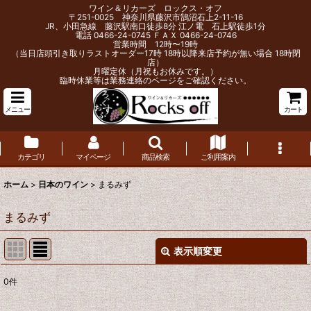
ワイン＆リカーズ ロックス・オフ
〒251-0025 神奈川県藤沢市鵠沼石上2-11-16
JR、小田急線 藤沢駅南口徒歩8分 江ノ電 石上駅徒歩1分
電話 0466-24-0745 ＦＡＸ 0466-24-0746
営業時間 12時〜19時
（当日店頭引き取りラストオーダー17時 18時以降来店予約が無い場合 18時閉
店）
月曜定休（月祝もお休みです。）
臨時休業等は業務連絡のページをご確認ください。
メニュー
カート
カテゴリ
マイページ
商品検索
ご利用案内
ホーム
>
日本のワイン
>
まるみず
まるみず
表示順変更
閉じる
0
件
表示数
: