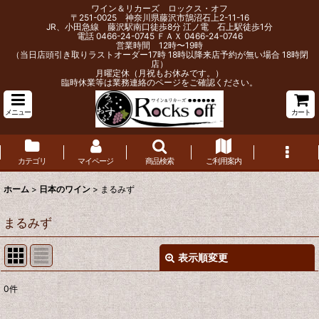
ワイン＆リカーズ ロックス・オフ
〒251-0025 神奈川県藤沢市鵠沼石上2-11-16
JR、小田急線 藤沢駅南口徒歩8分 江ノ電 石上駅徒歩1分
電話 0466-24-0745 ＦＡＸ 0466-24-0746
営業時間 12時〜19時
（当日店頭引き取りラストオーダー17時 18時以降来店予約が無い場合 18時閉
店）
月曜定休（月祝もお休みです。）
臨時休業等は業務連絡のページをご確認ください。
メニュー
カート
カテゴリ
マイページ
商品検索
ご利用案内
ホーム
>
日本のワイン
>
まるみず
まるみず
表示順変更
閉じる
0
件
表示数
: