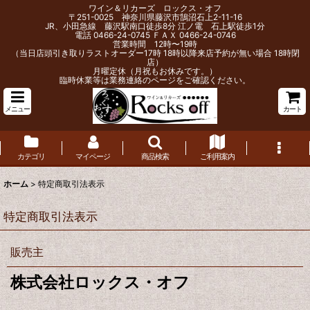
ワイン＆リカーズ ロックス・オフ
〒251-0025 神奈川県藤沢市鵠沼石上2-11-16
JR、小田急線 藤沢駅南口徒歩8分 江ノ電 石上駅徒歩1分
電話 0466-24-0745 ＦＡＸ 0466-24-0746
営業時間 12時〜19時
（当日店頭引き取りラストオーダー17時 18時以降来店予約が無い場合 18時閉
店）
月曜定休（月祝もお休みです。）
臨時休業等は業務連絡のページをご確認ください。
メニュー
カート
カテゴリ
マイページ
商品検索
ご利用案内
ホーム
>
特定商取引法表示
特定商取引法表示
販売主
株式会社ロックス・オフ