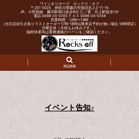
ワイン＆リカーズ ロックス・オフ
〒251-0025 神奈川県藤沢市鵠沼石上2-11-16
JR、小田急線 藤沢駅南口徒歩8分 江ノ電 石上駅徒歩1分
電話 0466-24-0745 ＦＡＸ 0466-24-0746
営業時間 12時〜19時
（当日店頭引き取りラストオーダー17時 18時以降来店予約が無い場合 18時閉店）
月曜定休（月祝もお休みです。）
臨時休業等は業務連絡のページをご確認ください。
商品検索
イベント告知♪