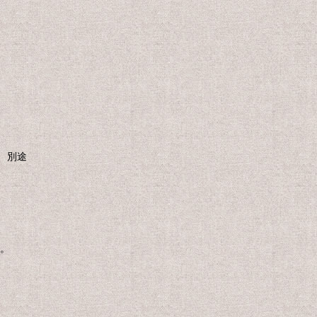
円
、別途
。