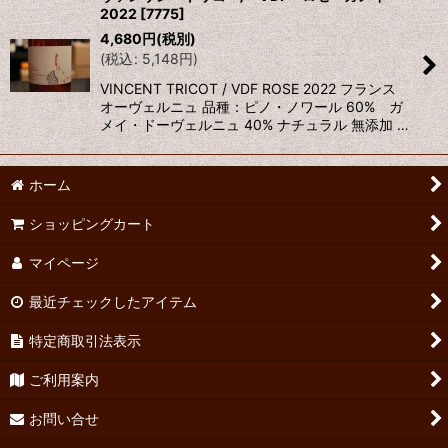
2022
[
7775
]
並び順
:
4,680
円
(税別)
(
税込
:
5,148
円
)
絞り込む
VINCENT TRICOT / VDF ROSE 2022 フランス
オーヴェルニュ 品種：ピノ・ノワール 60% ガ
メイ・ドーヴェルニュ 40% ナチュラル 無添加 …
ホーム
ショッピングカート
マイページ
最近チェックしたアイテム
特定商取引法表示
ご利用案内
お問い合せ