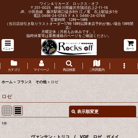
ワイン＆リカーズ ロックス・オフ
〒251-0025 神奈川県藤沢市鵠沼石上2-11-16
JR、小田急線 藤沢駅南口徒歩8分 江ノ電 石上駅徒歩1分
電話 0466-24-0745 ＦＡＸ 0466-24-0746
営業時間 12時〜19時
（当日店頭引き取りラストオーダー17時 18時以降来店予約が無い場合 18時閉
店）
月曜定休（月祝もお休みです。）
臨時休業等は業務連絡のページをご確認ください。
メニュー
カート
カテゴリ
マイページ
商品検索
ご利用案内
ホーム
>
フランス その他
>
ロゼ
ロゼ
表示順変更
閉じる
1
件
表示数
:
ヴァンサン・トリコ / VDF ロゼ ガメイ