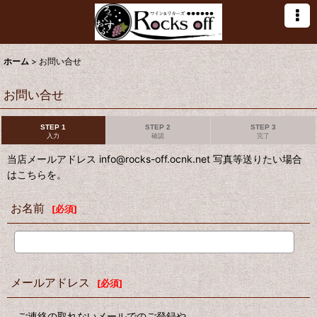
ホーム
>
お問い合せ
お問い合せ
STEP 1
STEP 2
STEP 3
入力
確認
完了
当店メールアドレス info@rocks-off.ocnk.net 写真等送りたい場合
はこちらを。
お名前
[
必須
]
メールアドレス
[
必須
]
ご連絡の取れないメールでのご登録や