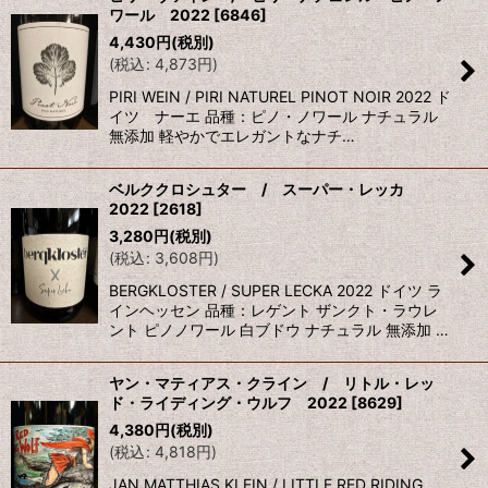
ワール 2022
[
6846
]
並び順
:
4,430
円
(税別)
(
税込
:
4,873
円
)
絞り込む
PIRI WEIN / PIRI NATUREL PINOT NOIR 2022 ド
イツ ナーエ 品種：ピノ・ノワール ナチュラル
無添加 軽やかでエレガントなナチ…
ベルククロシュター / スーパー・レッカ
2022
[
2618
]
3,280
円
(税別)
(
税込
:
3,608
円
)
BERGKLOSTER / SUPER LECKA 2022 ドイツ ラ
インヘッセン 品種：レゲント ザンクト・ラウレ
ント ピノノワール 白ブドウ ナチュラル 無添加 …
ヤン・マティアス・クライン / リトル・レッ
ド・ライディング・ウルフ 2022
[
8629
]
4,380
円
(税別)
(
税込
:
4,818
円
)
JAN MATTHIAS KLEIN / LITTLE RED RIDING