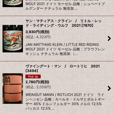
WOLF 2021 ドイツ モーゼル 品種：シュペートブ
ルグンダー ナチュラル 無添加 …
ヤン・マティアス・クライン / リトル・レッ
ド・ライディング・ウルフ 2021
[
7870
]
3,930
円
(税別)
(
税込
:
4,323
円
)
JAN MATTHIAS KLEIN / LITTLE RED RIDING
WOLF 2021 ドイツ モーゼル 品種：ブラウフレン
キッシュ ナチュラル 無添加 （…
ヴァイングート・マン / ロートリヒ 2021
[
3494
]
2,780
円
(税別)
(
税込
:
3,058
円
)
WEINGUT MANN / ROTLICH 2021 ドイツ ライ
ンヘッセン 品種：カベルネ・ドルサとポルトギー
ザー 45% ドルンフェルダー 30% メルロ 12.5%
バッカス 12.5% …