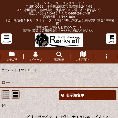
ワイン＆リカーズ ロックス・オフ
〒251-0025 神奈川県藤沢市鵠沼石上2-11-16
JR、小田急線 藤沢駅南口徒歩8分 江ノ電 石上駅徒歩1分
電話 0466-24-0745 ＦＡＸ 0466-24-0746
営業時間 12時〜19時
（当日店頭引き取りラストオーダー17時 18時以降来店予約が無い場合 18時閉
店）
月曜定休（月祝もお休みです。）
臨時休業等は業務連絡のページをご確認ください。
メニュー
カート
カテゴリ
マイページ
商品検索
ご利用案内
ホーム
>
ドイツ
>
ロート
ロート
表示順変更
閉じる
5
件
表示数
:
ピリ・ヴァイン / ピリ ナチュレル ピノ・ノ