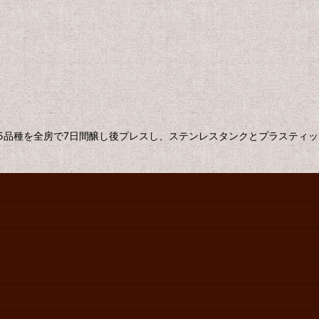
5品種を全房で7日間醸し後プレスし、ステンレスタンクとプラスティ