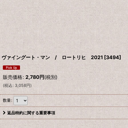
ヴァイングート・マン / ロートリヒ 2021
[
3494
]
販売価格
:
2,780
円
(税別)
(
税込
:
3,058
円
)
数量
:
返品特約に関する重要事項