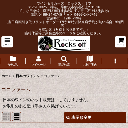
ワイン＆リカーズ ロックス・オフ
〒251-0025 神奈川県藤沢市鵠沼石上2-11-16
JR、小田急線 藤沢駅南口徒歩8分 江ノ電 石上駅徒歩1分
電話 0466-24-0745 ＦＡＸ 0466-24-0746
営業時間 12時〜19時
（当日店頭引き取りラストオーダー17時 18時以降来店予約が無い場合 18時閉
店）
月曜定休（月祝もお休みです。）
臨時休業等は業務連絡のページをご確認ください。
メニュー
カート
カテゴリ
マイページ
商品検索
ご利用案内
ホーム
>
日本のワイン
>
ココファーム
ココファーム
日本のワインのネット販売は、しておりません。
お取引のある造り手さんを掲げています。
表示順変更
閉じる