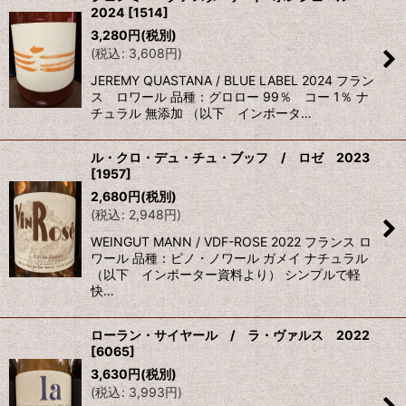
2024
[
1514
]
並び順
:
3,280
円
(税別)
(
税込
:
3,608
円
)
絞り込む
JEREMY QUASTANA / BLUE LABEL 2024 フラン
ス ロワール 品種：グロロー 99％ コー 1％ ナ
チュラル 無添加 （以下 インポータ…
ル・クロ・デュ・チュ・ブッフ / ロゼ 2023
[
1957
]
2,680
円
(税別)
(
税込
:
2,948
円
)
WEINGUT MANN / VDF-ROSE 2022 フランス ロ
ワール 品種：ピノ・ノワール ガメイ ナチュラル
（以下 インポーター資料より） シンプルで軽
快…
ローラン・サイヤール / ラ・ヴァルス 2022
[
6065
]
3,630
円
(税別)
(
税込
:
3,993
円
)