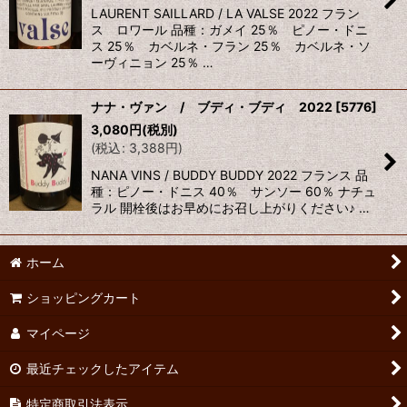
LAURENT SAILLARD / LA VALSE 2022 フラン
ス ロワール 品種：ガメイ 25％ ピノー・ドニ
ス 25％ カベルネ・フラン 25％ カベルネ・ソ
ーヴィニョン 25％ …
ナナ・ヴァン / ブディ・ブディ 2022
[
5776
]
3,080
円
(税別)
(
税込
:
3,388
円
)
NANA VINS / BUDDY BUDDY 2022 フランス 品
種：ピノー・ドニス 40％ サンソー 60％ ナチュ
ラル 開栓後はお早めにお召し上がりください♪ …
ホーム
ショッピングカート
マイページ
最近チェックしたアイテム
特定商取引法表示