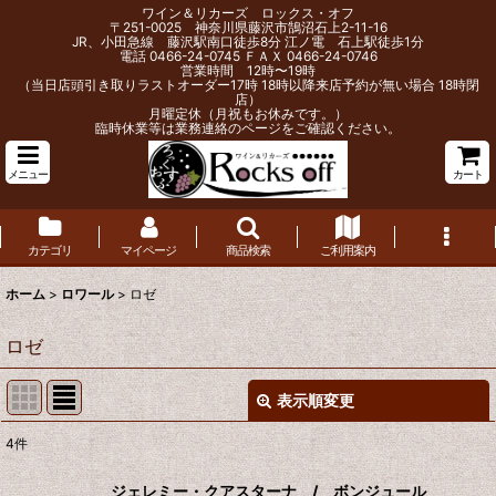
ワイン＆リカーズ ロックス・オフ
〒251-0025 神奈川県藤沢市鵠沼石上2-11-16
JR、小田急線 藤沢駅南口徒歩8分 江ノ電 石上駅徒歩1分
電話 0466-24-0745 ＦＡＸ 0466-24-0746
営業時間 12時〜19時
（当日店頭引き取りラストオーダー17時 18時以降来店予約が無い場合 18時閉
店）
月曜定休（月祝もお休みです。）
臨時休業等は業務連絡のページをご確認ください。
メニュー
カート
カテゴリ
マイページ
商品検索
ご利用案内
ホーム
>
ロワール
>
ロゼ
ロゼ
表示順変更
閉じる
4
件
表示数
:
ジェレミー・クアスターナ / ボンジュール