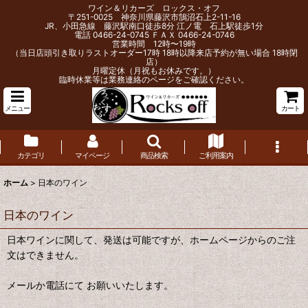
ワイン＆リカーズ ロックス・オフ
〒251-0025 神奈川県藤沢市鵠沼石上2-11-16
JR、小田急線 藤沢駅南口徒歩8分 江ノ電 石上駅徒歩1分
電話 0466-24-0745 ＦＡＸ 0466-24-0746
営業時間 12時〜19時
（当日店頭引き取りラストオーダー17時 18時以降来店予約が無い場合 18時閉
店）
月曜定休（月祝もお休みです。）
臨時休業等は業務連絡のページをご確認ください。
メニュー
カート
カテゴリ
マイページ
商品検索
ご利用案内
ホーム
>
日本のワイン
日本のワイン
日本ワインに関して、発送は可能ですが、ホームページからのご注
文はできません。
メールか電話にて お願いいたします。