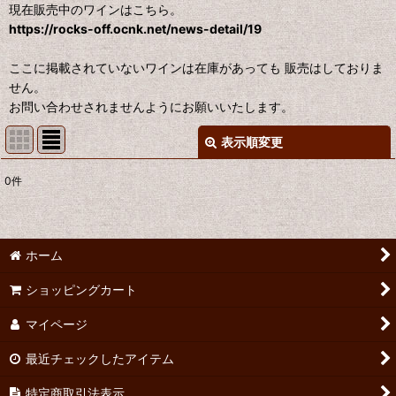
現在販売中のワインはこちら。
https://rocks-off.ocnk.net/news-detail/19
ここに掲載されていないワインは在庫があっても 販売はしておりま
せん。
お問い合わせされませんようにお願いいたします。
表示順変更
閉じる
0
件
サブカテゴリ
:
表示数
:
ホーム
ショッピングカート
並び順
:
マイページ
絞り込む
最近チェックしたアイテム
特定商取引法表示