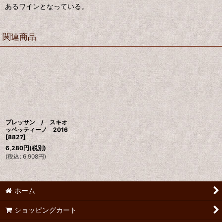
あるワインとなっている。
関連商品
ブレッサン / スキオ
ッペッティーノ 2016
[
8827
]
6,280
円
(税別)
(
税込
:
6,908
円
)
ホーム
ショッピングカート