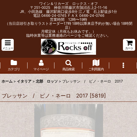
ワイン＆リカーズ ロックス・オフ
〒251-0025 神奈川県藤沢市鵠沼石上2-11-16
JR、小田急線 藤沢駅南口徒歩8分 江ノ電 石上駅徒歩1分
電話 0466-24-0745 ＦＡＸ 0466-24-0746
営業時間 12時〜19時
（当日店頭引き取りラストオーダー17時 18時以降来店予約が無い場合 18時閉
店）
月曜定休（月祝もお休みです。）
臨時休業等は業務連絡のページをご確認ください。
メニュー
カート
カテゴリ
マイページ
商品検索
ご利用案内
ホーム
>
イタリア
>
北部 ロッソ
>
ブレッサン / ピノ・ネーロ 2017
ブレッサン / ピノ・ネーロ 2017
[
5819
]