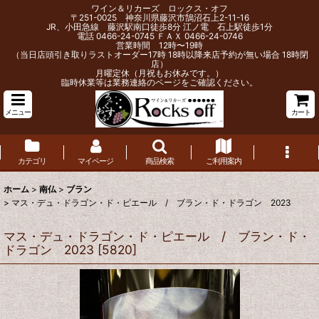
ワイン＆リカーズ ロックス・オフ
〒251-0025 神奈川県藤沢市鵠沼石上2-11-16
JR、小田急線 藤沢駅南口徒歩8分 江ノ電 石上駅徒歩1分
電話 0466-24-0745 ＦＡＸ 0466-24-0746
営業時間 12時〜19時
（当日店頭引き取りラストオーダー17時 18時以降来店予約が無い場合 18時閉
店）
月曜定休（月祝もお休みです。）
臨時休業等は業務連絡のページをご確認ください。
メニュー
カート
カテゴリ
マイページ
商品検索
ご利用案内
ホーム
>
南仏
>
ブラン
>
マス・デュ・ドラゴン・ド・ピエール / ブラン・ド・ドラゴン 2023
マス・デュ・ドラゴン・ド・ピエール / ブラン・ド・
ドラゴン 2023
[
5820
]