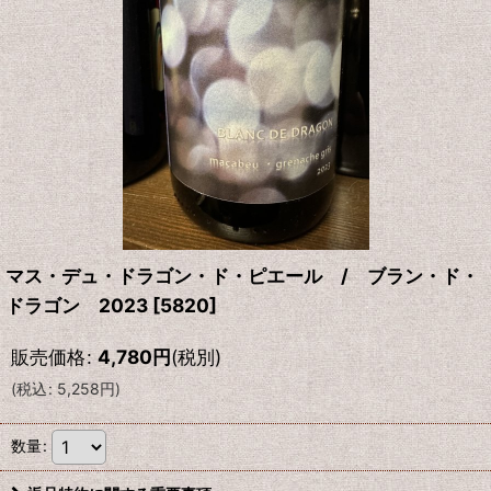
マス・デュ・ドラゴン・ド・ピエール / ブラン・ド・
ドラゴン 2023
[
5820
]
販売価格
:
4,780
円
(税別)
(
税込
:
5,258
円
)
数量
: