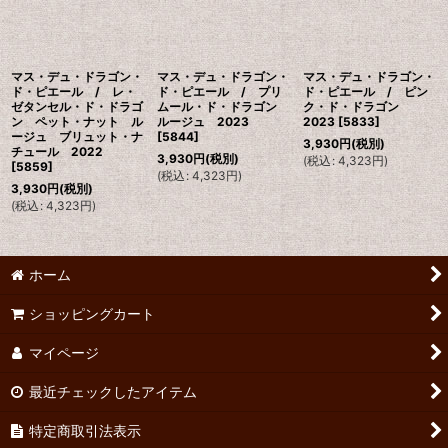
マス・デュ・ドラゴン・
マス・デュ・ドラゴン・
マス・デュ・ドラゴン・
ド・ピエール / レ・
ド・ピエール / プリ
ド・ピエール / ピン
ゼタンセル・ド・ドラゴ
ムール・ド・ドラゴン
ク・ド・ドラゴン
ン ペット・ナット ル
ルージュ 2023
2023
[
5833
]
ージュ ブリュット・ナ
[
5844
]
3,930
円
(税別)
チュール 2022
3,930
円
(税別)
(
税込
:
4,323
円
)
[
5859
]
(
税込
:
4,323
円
)
3,930
円
(税別)
(
税込
:
4,323
円
)
ホーム
ショッピングカート
マイページ
最近チェックしたアイテム
特定商取引法表示