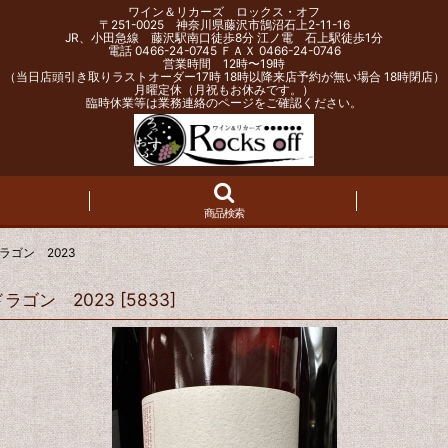
ワイン＆リカーズ ロックス・オフ
〒251-0025 神奈川県藤沢市鵠沼石上2-11-16
JR、小田急線 藤沢駅南口徒歩8分 江ノ電 石上駅徒歩1分
電話 0466-24-0745 ＦＡＸ 0466-24-0746
営業時間 12時〜19時
（当日店頭引き取りラストオーダー17時 18時以降来店予約が無い場合 18時閉店）
月曜定休（月祝もお休みです。）
臨時休業等は業務連絡のページをご確認ください。
商品検索
ゴン 2023
ラゴン 2023
[
5833
]