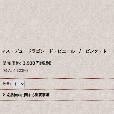
マス・デュ・ドラゴン・ド・ピエール / ピンク・ド・ド
販売価格
:
3,930
円
(税別)
(
税込
:
4,323
円
)
数量
:
返品特約に関する重要事項