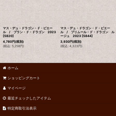
マス・デュ・ドラゴン・ド・ピエー
マス・デュ・ドラゴン・ド・ピエー
ル / ブラン・ド・ドラゴン 2023
ル / プリムール・ド・ドラゴン ル
[
5820
]
ージュ 2023
[
5844
]
4,780
円
(税別)
3,930
円
(税別)
(
税込
:
5,258
円
)
(
税込
:
4,323
円
)
ホーム
ショッピングカート
マイページ
最近チェックしたアイテム
特定商取引法表示