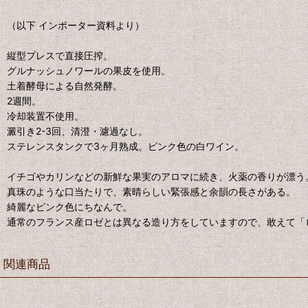
（以下 インポーター資料より）
縦型プレスで直接圧搾。
グルナッシュノワールの果皮を使用。
土着酵母による自然発酵。
2週間。
冷却装置不使用。
澱引き2-3回、清澄・濾過なし。
ステレンスタンクで3ヶ月熟成。ピンク色の白ワイン。
イチゴやカリンなどの新鮮な果実のアロマに続き、火薬の香りが漂う
真珠のような口当たりで、素晴らしい緊張感と余韻の長さがある。
綺麗なピンク色にちなんで。
通常のフランス産ロゼとは異なる造り方をしていますので、敢えて「
関連商品