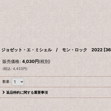
ジョゼット・エ・ミシェル / モン・ロック 2022
[
36
販売価格
:
4,030
円
(税別)
(
税込
:
4,433
円
)
数量
:
返品特約に関する重要事項