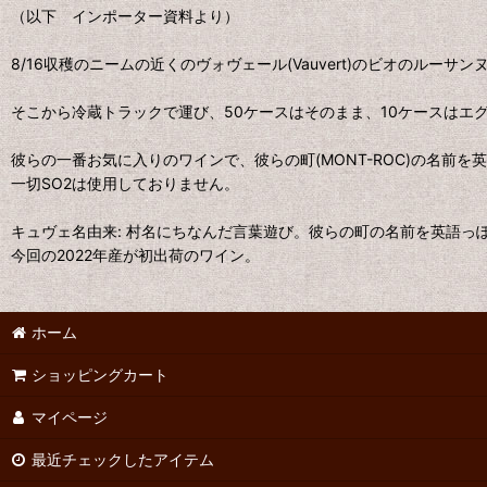
（以下 インポーター資料より）
8/16収穫のニームの近くのヴォヴェール(Vauvert)のビオのルーサン
そこから冷蔵トラックで運び、50ケースはそのまま、10ケースはエグラ
彼らの一番お気に入りのワインで、彼らの町(MONT-ROC)の名前
一切SO2は使用しておりません。
キュヴェ名由来: 村名にちなんだ言葉遊び。彼らの町の名前を英語っ
今回の2022年産が初出荷のワイン。
ホーム
ショッピングカート
マイページ
最近チェックしたアイテム