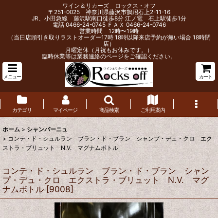
ワイン＆リカーズ ロックス・オフ
〒251-0025 神奈川県藤沢市鵠沼石上2-11-16
JR、小田急線 藤沢駅南口徒歩8分 江ノ電 石上駅徒歩1分
電話 0466-24-0745 ＦＡＸ 0466-24-0746
営業時間 12時〜19時
（当日店頭引き取りラストオーダー17時 18時以降来店予約が無い場合 18時閉
店）
月曜定休（月祝もお休みです。）
臨時休業等は業務連絡のページをご確認ください。
メニュー
カート
カテゴリ
マイページ
商品検索
ご利用案内
ホーム
>
シャンパーニュ
>
コンテ・ド・シュルラン ブラン・ド・ブラン シャンプ・デュ・クロ エク
ストラ・ブリュット N.V. マグナムボトル
コンテ・ド・シュルラン ブラン・ド・ブラン シャン
プ・デュ・クロ エクストラ・ブリュット N.V. マグ
ナムボトル
[
9008
]