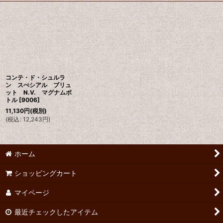
コンテ・ド・シュルラ
ン スぺシアル ブリュ
ット N.V. マグナムボ
トル
[
9006
]
11,130
円
(税別)
(
税込
:
12,243
円
)
ホーム
ショッピングカート
マイページ
最近チェックしたアイテム