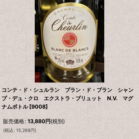
コンテ・ド・シュルラン ブラン・ド・ブラン シャン
プ・デュ・クロ エクストラ・ブリュット N.V. マグ
ナムボトル
[
9008
]
販売価格
:
13,880
円
(税別)
(
税込
:
15,268
円
)