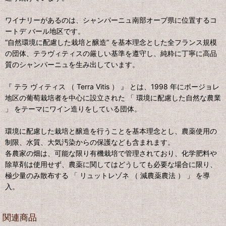
ワイナリーがあるのは、シャンパーニュ南部オーブ県に位置するコ
ートデ バール地区です。
“自然環境に配慮した栽培と醸造” を基本理念とした全フランス規模
の団体、テラヴィティスの厳しい基準を遵守し、純粋に丁寧に高品
質のシャンパーニュを生み出しています。
『 テラ ヴィティス （ Terra Vitis ） 』 とは、1998 年にボージョレ
地区の葡萄栽培者を中心に設立された 「 環境に配慮した自然な農業
」 をテーマにワイン造りをしている団体。
環境に配慮した栽培と醸造を行うことを基本理念とし、農薬使用の
制限、水質、大気汚染からの保護なども含まれます。
各農家の畑は、可能な限り有機栽培で管理されており、化学肥料や
除草剤は使用せず、農薬に関してはどうしても必要な場合に限り、
極少量のみ散布する 「 リュットレゾネ （ 減農薬農法 ） 」 を導
入。
関連商品